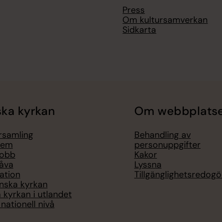
Press
Om kultursamverkan
Sidkarta
ka kyrkan
Om webbplats
örsamling
Behandling av
lem
personuppgifter
jobb
Kakor
åva
Lyssna
ation
Tillgänglighetsredogö
nska kyrkan
 kyrkan i utlandet
nationell nivå