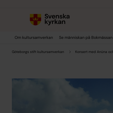
Till innehållet
Till undermeny
Om kultursamverkan
Se människan på Bokmässan
Göteborgs stift kultursamverkan
Konsert med Anúna oc