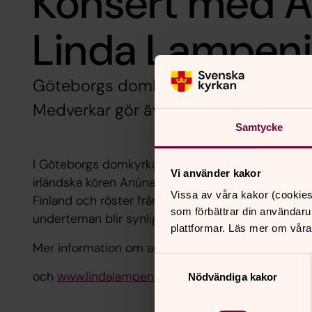
Konsert med 
Linda Lampen
Göteborgs domkyrka onsdagen den 27
Medverkar gör även Guldhedskyrkan
Samtycke
I Göteborgs domkyrka hålls invigningskonsert fö
Vi använder kakor
irländska kören Anúna och violinisten Linda Lam
Vissa av våra kakor (cookies
Finland och röster från Irland. Svenska kyrkan bjud
som förbättrar din användaru
underteman blir synliga och ljudliga.
plattformar. Läs mer om våra
Mer information om artisterna finns på
www.anuna
Samtyckesval
och
www.lindalampenius.com
Nödvändiga kakor