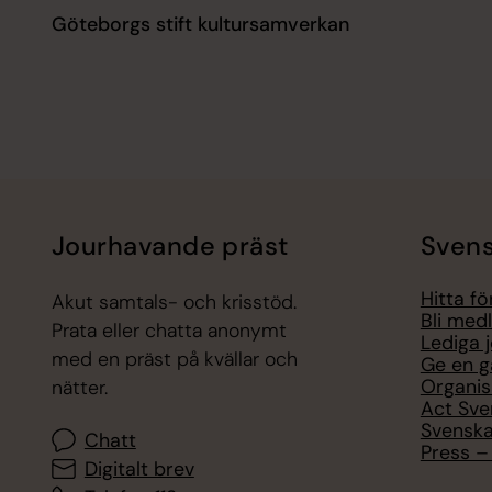
Göteborgs stift kultursamverkan
Jourhavande präst
Svens
Hitta f
Akut samtals- och krisstöd.
Bli med
Prata eller chatta anonymt
Lediga 
med en präst på kvällar och
Ge en g
Organis
nätter.
Act Sve
Svenska
Chatt
Press – 
Digitalt brev