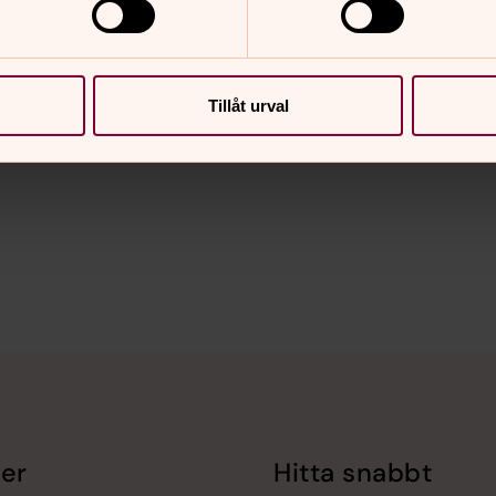
h Ticketmasterombud samt
a.
Tillåt urval
7 samt efter midsommar lör 10-14.
er
Hitta snabbt