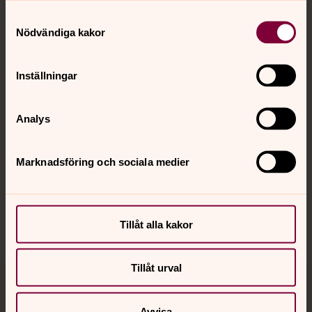
Samtyckesval
Kontakt
Nödvändiga kakor
Inställningar
Kalender
Analys
Hitta snabbt
Marknadsföring och sociala medier
Sociala kanaler
Tillåt alla kakor
Tillåt urval
Jourhavande präst
Avvisa