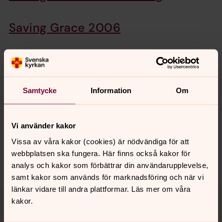
Saving Grace 2006
Pressmeddelande Saving Grace
2006
Samtycke
Information
Om
Saving Grace P1 Dylan
Vi använder kakor
Vissa av våra kakor (cookies) är nödvändiga för att
webbplatsen ska fungera. Här finns också kakor för
Dela
analys och kakor som förbättrar din användarupplevelse,
samt kakor som används för marknadsföring och när vi
länkar vidare till andra plattformar. Läs mer om våra
Tillbaka till toppen
Tillbaka till innehållet
kakor.