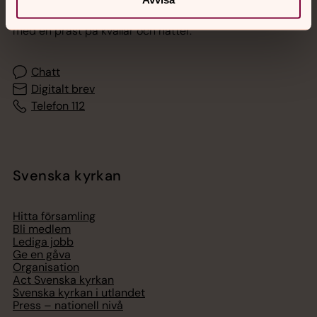
Akut samtals- och krisstöd. Prata eller chatta anonymt
med en präst på kvällar och nätter.
Chatt
Digitalt brev
Telefon 112
Svenska kyrkan
Hitta församling
Bli medlem
Lediga jobb
Ge en gåva
Organisation
Act Svenska kyrkan
Svenska kyrkan i utlandet
Press – nationell nivå