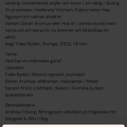
sexårig vietnamesisk pojke och sover i sin säng i Quang
Tri provinsen i mellersta Vietnam. Pojken heter Hoa
Ngyuyn och saknar ansikte.
Varken Göran Arvinius eller Hoa är i denna stund med-
vetna om att deras liv nu kommer att förändras för
alltid.
Regi: Folke Rydén, Sverige, 2002, 78 min.
Tema:
Vad kan en människa göra?
I panelen:
Folke Rydén, filmens regissör, journalist
Göran Arvinius, affärsman, medverkar i filmen
Kerstin N´son Lindmark, diakon i Svenska kyrkan,
sjuksköterska
Samtalsledare:
Andréa Friberg, filmregissör utbildad på Högskolan för
fotografi & film i Gbg