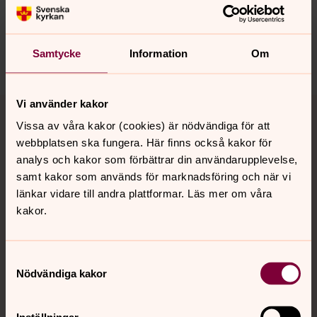
Samtycke
Information
Om
Dela
Tillbaka till toppen
Tillbaka till innehållet
Vi använder kakor
Vissa av våra kakor (cookies) är nödvändiga för att
webbplatsen ska fungera. Här finns också kakor för
analys och kakor som förbättrar din användarupplevelse,
Kontakt
samt kakor som används för marknadsföring och när vi
länkar vidare till andra plattformar. Läs mer om våra
kakor.
Kalender
Samtyckesval
Nödvändiga kakor
Hitta snabbt