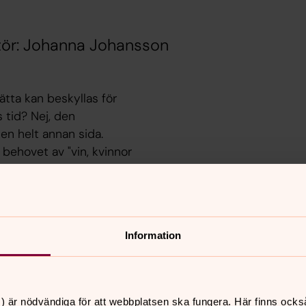
ratör: Johanna Johansson
ätta kan beskyllas för
s tid? Nej, den
en helt annan sida.
behovet av "vin, kvinnor
rlek, ett budskap som
et. En utmärkt
Information
) är nödvändiga för att webbplatsen ska fungera. Här finns ocks