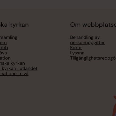
ka kyrkan
Om webbplats
örsamling
Behandling av
lem
personuppgifter
jobb
Kakor
åva
Lyssna
ation
Tillgänglighetsredogö
nska kyrkan
 kyrkan i utlandet
nationell nivå