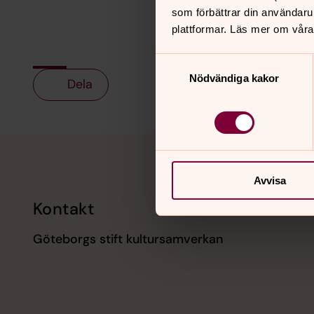
som förbättrar din användaru
plattformar. Läs mer om våra
Samtyckesval
Nödvändiga kakor
Dela
Tillbaka till toppen
Tillbaka till innehållet
Avvisa
Kontakt
Kalend
Göteborgs stift kultursamverkan