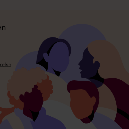
en
relse