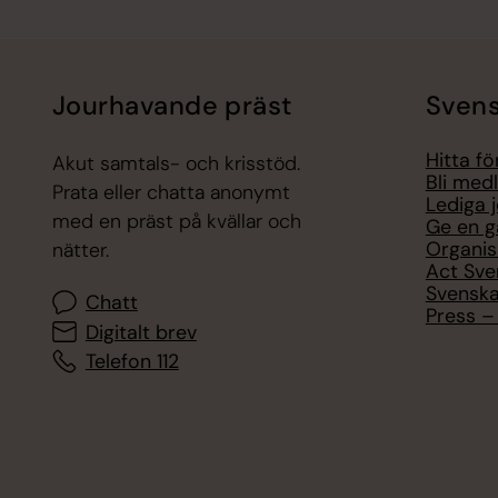
Jourhavande präst
Svens
Hitta f
Akut samtals- och krisstöd.
Bli med
Prata eller chatta anonymt
Lediga 
med en präst på kvällar och
Ge en g
Organis
nätter.
Act Sve
Svenska
Chatt
Press – 
Digitalt brev
Telefon 112