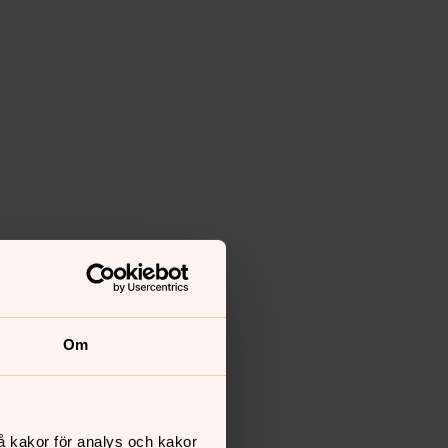
Om
å kakor för analys och kakor