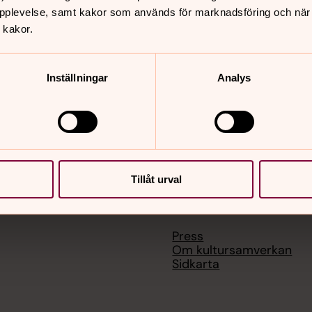
pplevelse, samt kakor som används för marknadsföring och när vi
 kakor.
Inställningar
Analys
Tillåt urval
er
Hitta snabbt
Press
Om kultursamverkan
Sidkarta