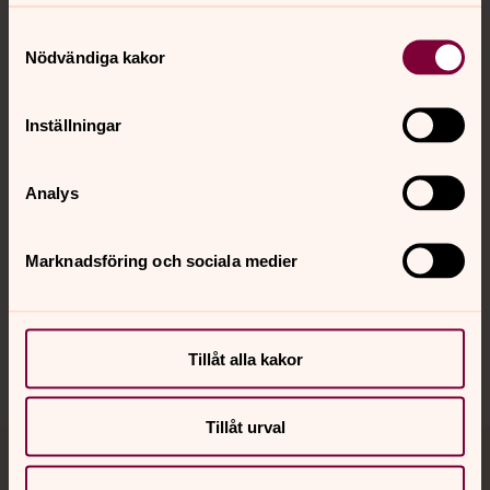
Samtyckesval
Kontakt
Nödvändiga kakor
Inställningar
Kalender
Analys
Hitta snabbt
Marknadsföring och sociala medier
Sociala kanaler
Tillåt alla kakor
Tillåt urval
Jourhavande präst