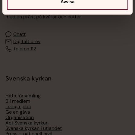
Avvisa
Akut samtals- och krisstöd. Prata eller chatta anonymt
med en präst på kvällar och nätter.
Chatt
Digitalt brev
Telefon 112
Svenska kyrkan
Hitta församling
Bli medlem
Lediga jobb
Ge en gåva
Organisation
Act Svenska kyrkan
Svenska kyrkan i utlandet
Press – nationell nivå