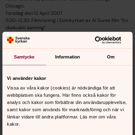
Chicago.
Torsdag den 12 April 2007
11.00-12.30: Filmvisning i Domkyrkan av Al Gores film ”En
obekväm sanning”
13.30-15.00: Panelsamtal i Domkyrkan
15.30-17.00: Filmvisning i Domkyrkan av Al Gores film ”En
obekväm sanning”
Samtycke
Information
Om
Vår planet är hotad!
Vi använder kakor
Vissa av våra kakor (cookies) är nödvändiga för att
webbplatsen ska fungera. Här finns också kakor för
Dela
analys och kakor som förbättrar din användarupplevelse,
samt kakor som används för marknadsföring och när vi
länkar vidare till andra plattformar. Läs mer om våra
Tillbaka till toppen
Tillbaka till innehållet
kakor.