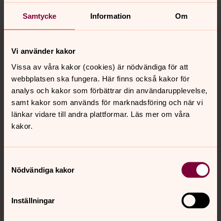
Samtycke
Information
Om
Tillbaka till toppen
Tillbaka till innehållet
Vi använder kakor
Vissa av våra kakor (cookies) är nödvändiga för att
Kontakt
webbplatsen ska fungera. Här finns också kakor för
analys och kakor som förbättrar din användarupplevelse,
samt kakor som används för marknadsföring och när vi
Kalender
länkar vidare till andra plattformar. Läs mer om våra
kakor.
Hitta snabbt
Samtyckesval
Nödvändiga kakor
Sociala kanaler
Inställningar