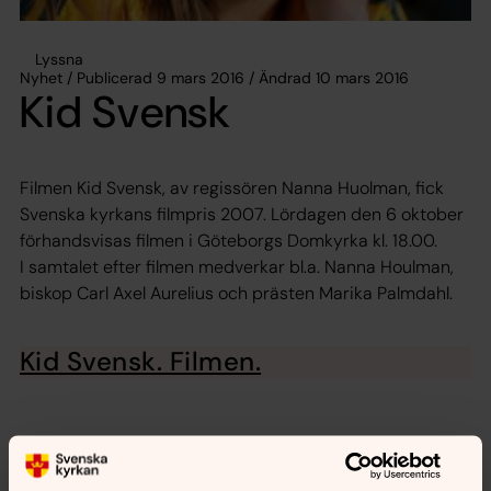
Lyssna
Nyhet / Publicerad 9 mars 2016 / Ändrad 10 mars 2016
Kid Svensk
Filmen Kid Svensk, av regissören Nanna Huolman, fick
Svenska kyrkans filmpris 2007. Lördagen den 6 oktober
förhandsvisas filmen i Göteborgs Domkyrka kl. 18.00.
I samtalet efter filmen medverkar bl.a. Nanna Houlman,
biskop Carl Axel Aurelius och prästen Marika Palmdahl.
Kid Svensk. Filmen.
Dela