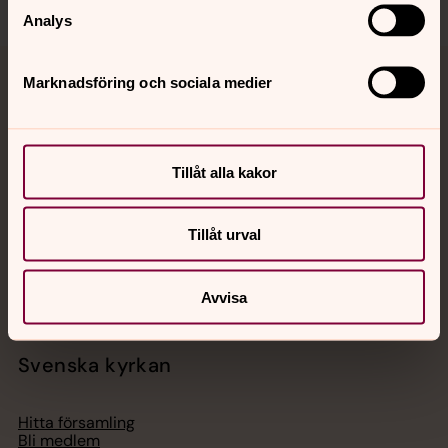
Analys
Marknadsföring och sociala medier
Jourhavande präst
Akut samtals- och krisstöd. Prata eller chatta anonymt
med en präst på kvällar och nätter.
Tillåt alla kakor
Chatt
Tillåt urval
Digitalt brev
Telefon 112
Avvisa
Svenska kyrkan
Hitta församling
Bli medlem