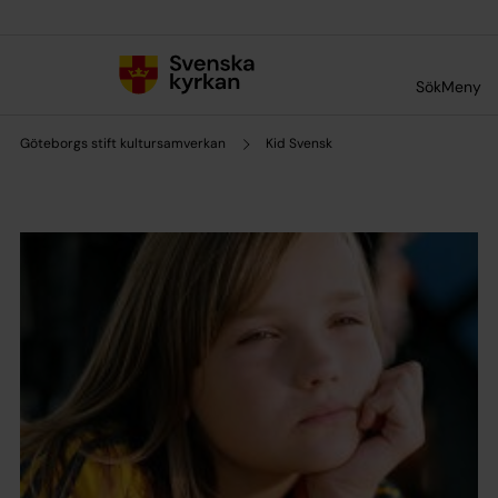
Till innehållet
Till undermeny
Sök
Meny
Göteborgs stift kultursamverkan
Kid Svensk