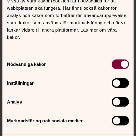
Mazar i Stockholm.
Vissa av våra kakor (cookies) är nödvändiga för att
webbplatsen ska fungera. Här finns också kakor för
För frågor, förfrågan om intervjuer eller bilder, kontakta
analys och kakor som förbättrar din användarupplevelse,
Paulina Sokolow, pressansvarig Bukowskis, 0702670923.
samt kakor som används för marknadsföring och när vi
Läs mer om Fyra röster om påvens kalott.
länkar vidare till andra plattformar. Läs mer om våra
kakor.
Samtyckesval
Dela
Nödvändiga kakor
Tillbaka till toppen
Tillbaka till innehållet
Inställningar
Analys
Kontakt
Marknadsföring och sociala medier
Kalender