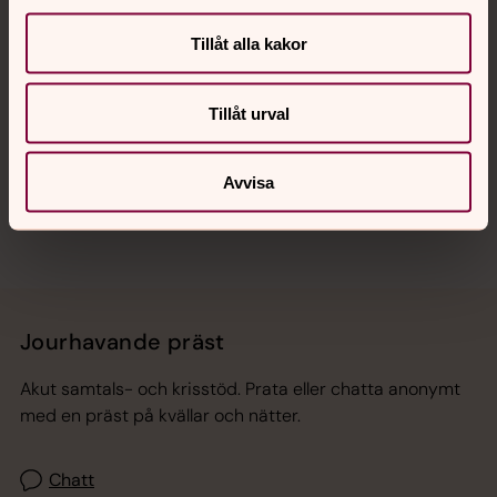
Tillåt alla kakor
Hitta snabbt
Tillåt urval
Sociala kanaler
Avvisa
Jourhavande präst
Akut samtals- och krisstöd. Prata eller chatta anonymt
med en präst på kvällar och nätter.
Chatt