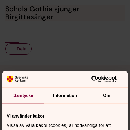
Schola Gothia sjunger
Birgittasånger
Dela
Tillbaka till toppen
Tillbaka till innehållet
Samtycke
Information
Om
Kontakt
Vi använder kakor
Kalender
Vissa av våra kakor (cookies) är nödvändiga för att