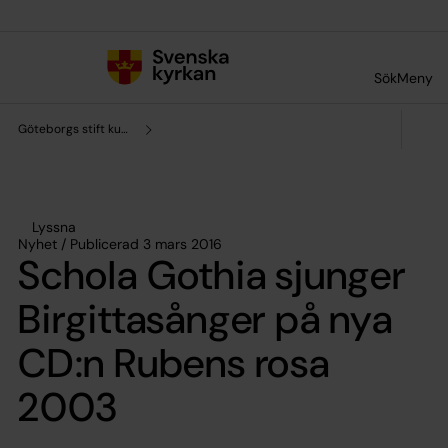
Till innehållet
Till undermeny
Sök
Meny
Göteborgs stift kultursamverkan
Lyssna
Nyhet / Publicerad 3 mars 2016
Schola Gothia sjunger
Birgittasånger på nya
CD:n Rubens rosa
2003