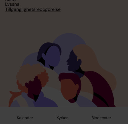
Lyssna
Tillgänglighetsredogörelse
Kalender
Kyrkor
Bibeltexter