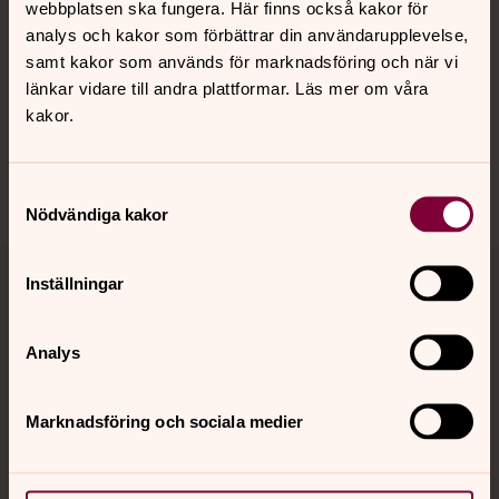
webbplatsen ska fungera. Här finns också kakor för
analys och kakor som förbättrar din användarupplevelse,
Hitta snabbt
samt kakor som används för marknadsföring och när vi
länkar vidare till andra plattformar. Läs mer om våra
kakor.
Sociala kanaler
Samtyckesval
Nödvändiga kakor
Inställningar
Jourhavande präst
Akut samtals- och krisstöd. Prata eller chatta anonymt
Analys
med en präst på kvällar och nätter.
Marknadsföring och sociala medier
Chatt
Digitalt brev
Telefon 112