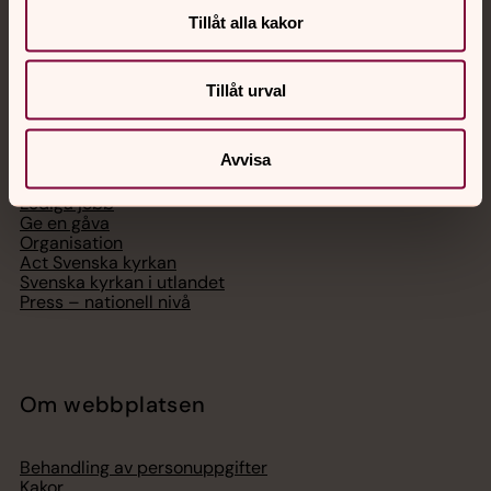
Tillåt alla kakor
Tillåt urval
Svenska kyrkan
Avvisa
Hitta församling
Bli medlem
Lediga jobb
Ge en gåva
Organisation
Act Svenska kyrkan
Svenska kyrkan i utlandet
Press – nationell nivå
Om webbplatsen
Behandling av personuppgifter
Kakor