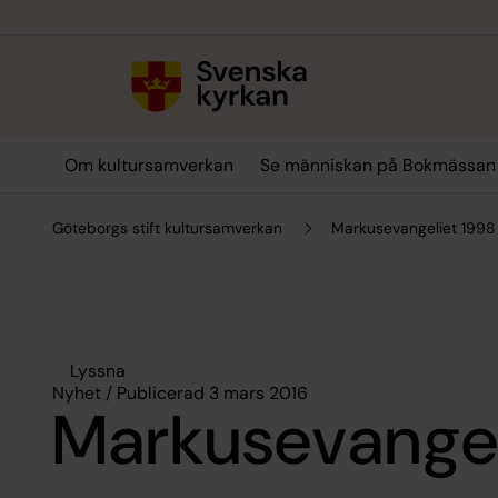
Till innehållet
Till undermeny
Om kultursamverkan
Se människan på Bokmässan
Göteborgs stift kultursamverkan
Markusevangeliet 1998
Lyssna
Nyhet / Publicerad 3 mars 2016
Markusevangel