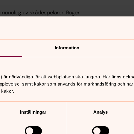
g monolog av skådespelaren Roger
Information
) är nödvändiga för att webbplatsen ska fungera. Här finns ocks
pplevelse, samt kakor som används för marknadsföring och när vi
 kakor.
er
Hitta snabbt
Inställningar
Analys
Press
Om kultursamverkan