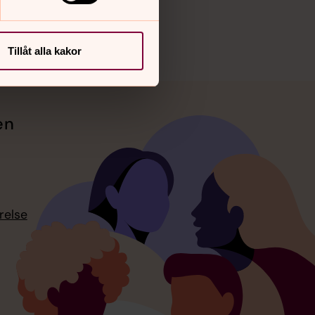
Vimeo
Tillåt alla kakor
en
relse