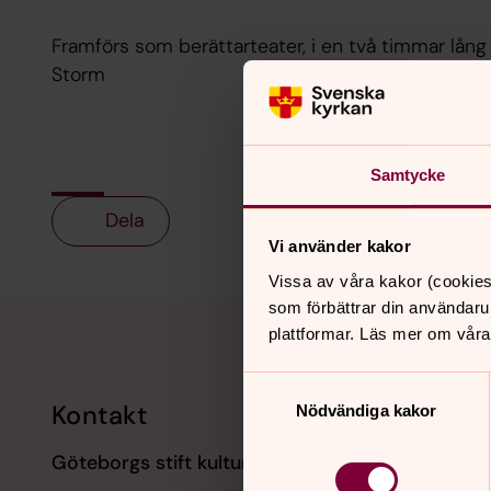
Framförs som berättarteater, i en två timmar lån
Storm
Samtycke
Dela
Vi använder kakor
Vissa av våra kakor (cookies
Tillbaka till toppen
Tillbaka till innehållet
som förbättrar din användaru
plattformar. Läs mer om våra
Samtyckesval
Kontakt
Kalend
Nödvändiga kakor
Göteborgs stift kultursamverkan