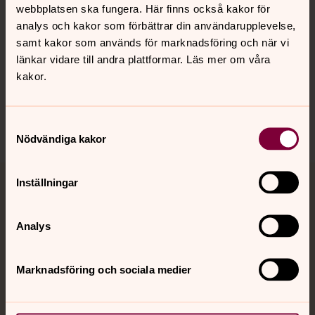
webbplatsen ska fungera. Här finns också kakor för
analys och kakor som förbättrar din användarupplevelse,
Hitta snabbt
samt kakor som används för marknadsföring och när vi
länkar vidare till andra plattformar. Läs mer om våra
kakor.
Sociala kanaler
Samtyckesval
Nödvändiga kakor
Inställningar
Jourhavande präst
Akut samtals- och krisstöd. Prata eller chatta anonymt
Analys
med en präst på kvällar och nätter.
Marknadsföring och sociala medier
Chatt
Digitalt brev