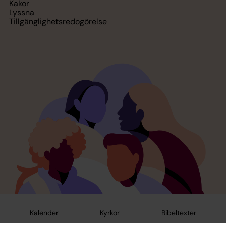
Kakor
Lyssna
Tillgänglighetsredogörelse
Kalender
Kyrkor
Bibeltexter