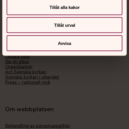
Telefon 112
Tillåt alla kakor
Tillåt urval
Svenska kyrkan
Avvisa
Hitta församling
Bli medlem
Lediga jobb
Ge en gåva
Organisation
Act Svenska kyrkan
Svenska kyrkan i utlandet
Press – nationell nivå
Om webbplatsen
Behandling av personuppgifter