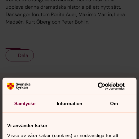
uppleva denna dramatiska historia på ett nytt sätt.
Dansar gör förutom Rozita Auer, Maximo Martin, Lena
Madsén, Kurt Öberg och Peter Bohlin.
Dela
Tillbaka till toppen
Tillbaka till innehållet
Samtycke
Information
Om
Kontakt
Vi använder kakor
Kalender
Vissa av våra kakor (cookies) är nödvändiga för att