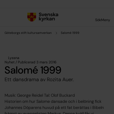
Till innehållet
Till undermeny
Sök
Meny
Göteborgs stift kultursamverkan
Salomé 1999
Lyssna
Nyhet / Publicerad 3 mars 2016
Salomé 1999
Ett dansdrama av Rozita Auer.
Musik: George Reidel Tal: Olof Buckard
Historien om hur Salome dansade och i belöning fick
Johannes Döparens huvud på ett fat berättas i Bibeln
främst av evangelisten Markus. Denna kväll får vi