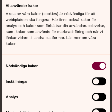
Vi använder kakor
Vissa av våra kakor (cookies) är nödvändiga för att
Kalender
webbplatsen ska fungera. Här finns också kakor för
analys och kakor som förbättrar din användarupplevelse,
samt kakor som används för marknadsföring och när vi
Hitta snabbt
länkar vidare till andra plattformar. Läs mer om våra
kakor.
Sociala kanaler
Samtyckesval
Nödvändiga kakor
Inställningar
Jourhavande präst
Analys
Akut samtals- och krisstöd. Prata eller chatta anonymt
med en präst på kvällar och nätter.