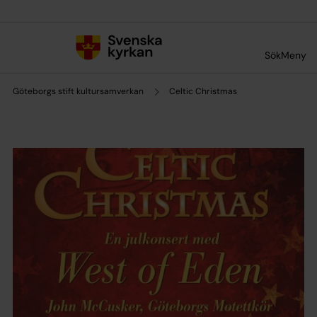
Till innehållet
Till undermeny
Sök
Meny
Göteborgs stift kultursamverkan
Celtic Christmas