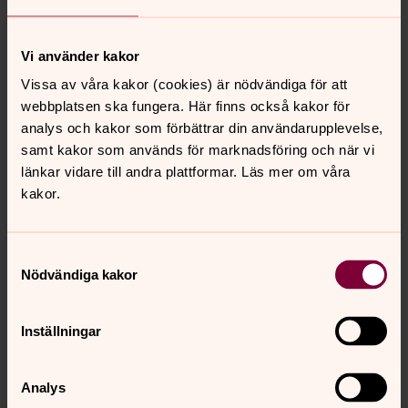
beskrivning:
Stora: 20 bilder i glas o ram i format 72x52 cm och
Vi använder kakor
dikterna på plattor 20x20 cm. Dessutom en
introduktionstext och en reflektionstext av KG Hammar
Vissa av våra kakor (cookies) är nödvändiga för att
samt ett porträtt av Tomas Tranströmer.
webbplatsen ska fungera. Här finns också kakor för
Det behövs minst 22 meter vägg.
analys och kakor som förbättrar din användarupplevelse,
samt kakor som används för marknadsföring och när vi
Lilla: 20 bilder på plattor i format A3, 42x30 cm och
länkar vidare till andra plattformar. Läs mer om våra
dikterna på plattor 20x20 cm. Dessutom en
kakor.
introduktionstext och en reflektionstext av KG Hammar
samt ett porträtt av Tomas Tranströmer.
Samtyckesval
Nödvändiga kakor
Inställningar
Dela
Analys