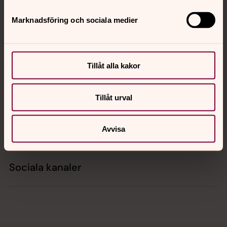
Tillbaka till toppen
Tillbaka till innehållet
Marknadsföring och sociala medier
Kontakt
Tillåt alla kakor
Kalender
Tillåt urval
Hitta snabbt
Avvisa
Sociala kanaler