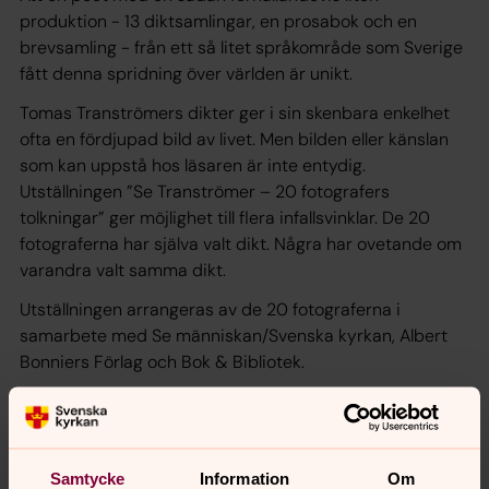
produktion - 13 diktsamlingar, en prosabok och en
brevsamling - från ett så litet språkområde som Sverige
fått denna spridning över världen är unikt.
Tomas Tranströmers dikter ger i sin skenbara enkelhet
ofta en fördjupad bild av livet. Men bilden eller känslan
som kan uppstå hos läsaren är inte entydig.
Utställningen ”Se Tranströmer – 20 fotografers
tolkningar” ger möjlighet till flera infallsvinklar. De 20
fotograferna har själva valt dikt. Några har ovetande om
varandra valt samma dikt.
Utställningen arrangeras av de 20 fotograferna i
samarbete med Se människan/Svenska kyrkan, Albert
Bonniers Förlag och Bok & Bibliotek.
Det finns två utställningar som lånas ut efter
överenskommelse, en större och en mindre. Teknisk
Samtycke
Information
Om