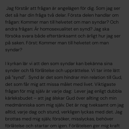
Jag förstår att frågan är angelägen för dig. Som jag ser
det så har din fråga två delar. Första delen handlar om
frågan: Kommer man till helvetet om man syndar? Och
andra frågan: Är homosexualitet en synd? Jag ska
försöka svara både eftertänksamt och ärligt hur jag ser
på saken. Först: Kommer man till helvetet om man
syndar?
I kyrkan lär vi att den som syndar kan bekänna sina
synder och få förlåtelse och upprättelse. Vi tar inte lätt
på ”synd”. Synd är det som hindrar min relation till Gud,
det som får mig att missa målet med livet. Viktigaste
frågan för mig själv är varje dag: Lever jag enligt dubbla
kärleksbudet – att jag älskar Gud över allting och min
medmänniska som mig själv. Det är nog tveksamt om jag
alltid, varje dag och stund, verkligen lyckas med det. Jag
brottas med mig själv, försöker, misslyckas, behöver
förlåtelse och startar om igen. Förlåtelsen ger mig kraft