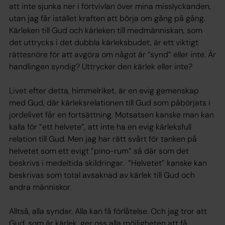
att inte sjunka ner i förtvivlan över mina misslyckanden,
utan jag får istället kraften att börja om gång på gång.
Kärleken till Gud och kärleken till medmänniskan, som
det uttrycks i det dubbla kärleksbudet, är ett viktigt
rättesnöre för att avgöra om något är ”synd” eller inte. Är
handlingen syndig? Uttrycker den kärlek eller inte?
Livet efter detta, himmelriket, är en evig gemenskap
med Gud, där kärleksrelationen till Gud som påbörjats i
jordelivet får en fortsättning. Motsatsen kanske man kan
kalla för ”ett helvete”, att inte ha en evig kärleksfull
relation till Gud. Men jag har rätt svårt för tanken på
helvetet som ett evigt ”pino-rum” så där som det
beskrivs i medeltida skildringar. ”Helvetet” kanske kan
beskrivas som total avsaknad av kärlek till Gud och
andra människor.
Alltså, alla syndar. Alla kan få förlåtelse. Och jag tror att
Gud, som är kärlek, ger oss alla möjligheten att få