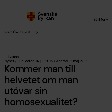
Till innehållet
Till undermeny
Sök
Meny
Norra Ölands pastorat
Lyssna
Nyhet / Publicerad 14 juli 2015 / Ändrad 12 maj 2016
Kommer man till
helvetet om man
utövar sin
homosexualitet?