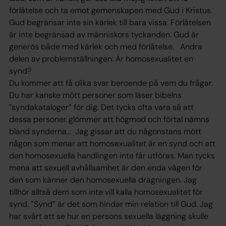
förlåtelse och ta emot gemenskapen med Gud i Kristus.
Gud begränsar inte sin kärlek till bara vissa. Förlåtelsen
är inte begränsad av människors tyckanden. Gud är
generös både med kärlek och med förlåtelse. Andra
delen av problemställningen: Är homosexualitet en
synd?
Du kommer att få olika svar beroende på vem du frågar.
Du har kanske mött personer som läser bibelns
”syndakataloger” för dig. Det tycks ofta vara så att
dessa personer glömmer att högmod och förtal nämns
bland synderna… Jag gissar att du någonstans mött
någon som menar att homosexualitet är en synd och att
den homosexuella handlingen inte får utföras. Man tycks
mena att sexuell avhållsamhet är den enda vägen för
den som känner den homosexuella dragningen. Jag
tillhör alltså dem som inte vill kalla homosexualitet för
synd. ”Synd” är det som hindar min relation till Gud. Jag
har svårt att se hur en persons sexuella läggning skulle