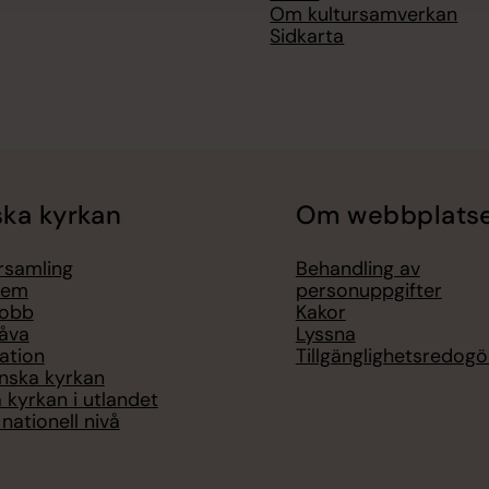
Om kultursamverkan
Sidkarta
ka kyrkan
Om webbplats
örsamling
Behandling av
lem
personuppgifter
jobb
Kakor
åva
Lyssna
ation
Tillgänglighetsredogö
nska kyrkan
 kyrkan i utlandet
nationell nivå