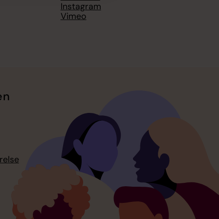
Instagram
Vimeo
en
relse