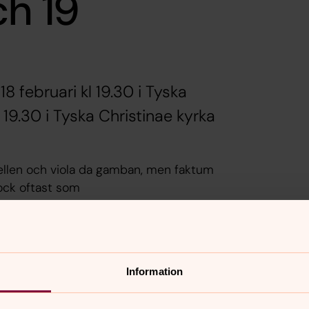
ch 19
 februari kl 19.30 i Tyska
 19.30 i Tyska Christinae kyrka
ncellen och viola da gamban, men faktum
dock oftast som
de dessutom vara solister!
errike till Marcello i Rom.
kan det inte bli annat än en spännande
Information