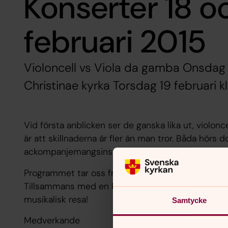
Konserter 18 o
februari 2015
Violoncell vs Viola da gamba Onsdag 18
Christinae kyrka Torsdag 19 februari kl
Vid första anblicken ser de ganska lika ut, violo
är att skillnaderna är fler än man tror. Båda hörs 
ackompanjemangsinstrument men denna kväll får 
Programmet tar oss från Buxtehude i Lübeck via Öst
Tillsammans med en kontratenor och en organist 
musikalisk resa!
Samtycke
Medverkande