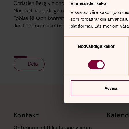
Christian Berg violoncell
Vi använder kakor
Nora Roll viola da gamba
Vissa av våra kakor (cookies
Tobias Nilsson kontratenor
som förbättrar din användaru
Jan Delemark cembalo
plattformar. Läs mer om våra
Samtyckesval
Nödvändiga kakor
Dela
Tillbaka till toppen
Tillbaka till innehållet
Avvisa
Kontakt
Kalend
Göteborgs stift kultursamverkan