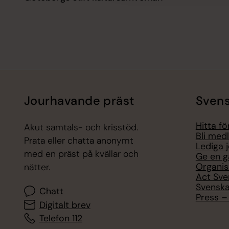
Jourhavande präst
Svens
Hitta f
Akut samtals- och krisstöd.
Bli med
Prata eller chatta anonymt
Lediga 
med en präst på kvällar och
Ge en g
Organis
nätter.
Act Sve
Svenska
Chatt
Press – 
Digitalt brev
Telefon 112