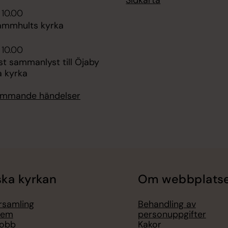
Sidkarta
 10.00
ammhults kyrka
 10.00
t sammanlyst till Öjaby
a kyrka
kommande händelser
ka kyrkan
Om webbplats
örsamling
Behandling av
lem
personuppgifter
jobb
Kakor