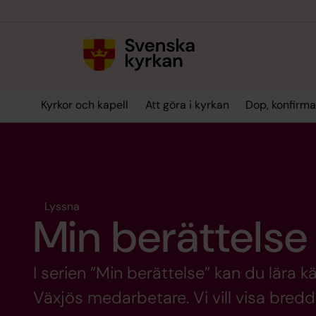
Till innehållet
Till undermeny
Kyrkor och kapell
Att göra i kyrkan
Dop, konfirma
Lyssna
Min berättelse
I serien ”Min berättelse” kan du lära 
Växjös medarbetare. Vi vill visa bre