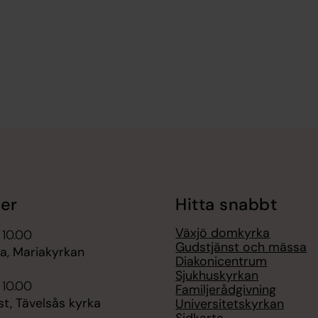
er
Hitta snabbt
Växjö domkyrka
 10.00
Gudstjänst och mässa
, Mariakyrkan
Diakonicentrum
Sjukhuskyrkan
 10.00
Familjerådgivning
t, Tävelsås kyrka
Universitetskyrkan