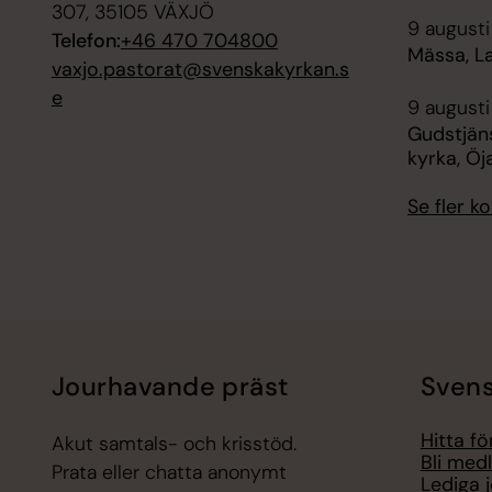
307, 35105 VÄXJÖ
9 augusti
Telefon:
+46 470 704800
Mässa, L
vaxjo.pastorat@svenskakyrkan.s
e
9 augusti
Gudstjäns
kyrka, Öj
Se fler 
Jourhavande präst
Svens
Hitta f
Akut samtals- och krisstöd.
Bli med
Prata eller chatta anonymt
Lediga 