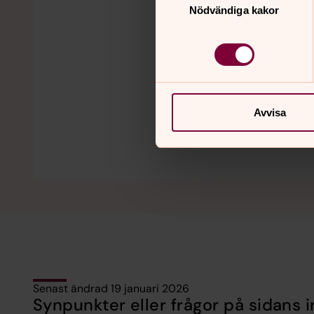
Nödvändiga kakor
Avvisa
Senast ändrad 19 januari 2026
Synpunkter eller frågor på sidans i