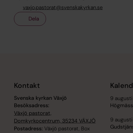
vaxjo.pastorat@svenskakyrkan.se
Dela
Tillbaka till toppen
Tillbaka till innehållet
Kontakt
Kalend
Svenska kyrkan Växjö
9 augusti
Besöksadress:
Högmässa
Växjö pastorat,
9 augusti
Domkyrkocentrum, 35234 VÄXJÖ
Gudstjäns
Postadress:
Växjö pastorat, Box