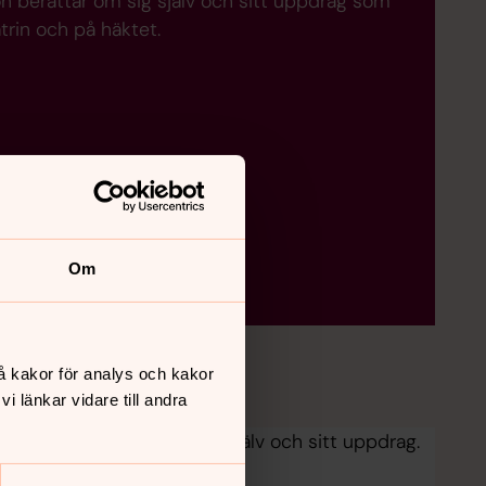
n berättar om sig själv och sitt uppdrag som
trin och på häktet.
Om
å kakor för analys och kakor
 länkar vidare till andra
är han berättar om sig själv och sitt uppdrag.