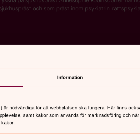
Lyssna på sjukhuspräst Annesophie Robinsdotter när ho
sjukhuspräst och som präst inom psykiatrin, rättspsykia
Information
) är nödvändiga för att webbplatsen ska fungera. Här finns ocks
pplevelse, samt kakor som används för marknadsföring och när vi
 kakor.
s Wärfman
Lyssna på domprost Thomas Wärfman n