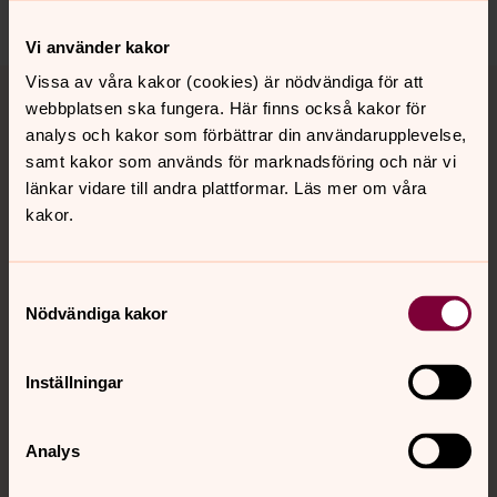
Vi använder kakor
Vissa av våra kakor (cookies) är nödvändiga för att
webbplatsen ska fungera. Här finns också kakor för
Musikskolan i Asperö kyrka
analys och kakor som förbättrar din användarupplevelse,
samt kakor som används för marknadsföring och när vi
Klaverundervisning
länkar vidare till andra plattformar. Läs mer om våra
kakor.
Här erbjuds undervisning i piano och orgel.
Undervisningen bygger på klassisk grund och ska kunna
skapa förutsättning för fortsatta studier.
Samtyckesval
Notläsning och musikteori ingår och undervisas på
Nödvändiga kakor
lekfullt sätt (Music Mind Games) i grupper och enskilt.
Eleverna förväntas öva hemma och kunna komma på
Inställningar
lektionerna. De som vill fördjupa sig i orgelspel har
tillgång till kyrkan för att kunna öva där.
Analys
Målgrupp