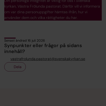
Din personliga integritet är viktig för oss i Svenska
kyrkan, Västra Frölunda pastorat. Därför vill vi informera
om var dina personuppgifter hämtas ifrån, hur vi
använder dem och vilka rättigheter du har.
Senast ändrad 16 juli 2026
Synpunkter eller frågor på sidans
innehåll?
vastrafrolunda.pastorat@svenskakyrkan.se
Dela
Tillbaka till toppen
Tillbaka till innehållet