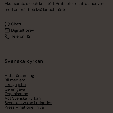
Akut samtals- och krisstöd. Prata eller chatta anonymt
med en präst på kvällar och nätter.
Chatt
Digitalt brev
Telefon 112
Svenska kyrkan
Hitta församling
Bli medlem
Lediga jobb
Ge en gåva
Organisation
Act Svenska kyrkan
Svenska kyrkan i utlandet
Press – nationell nivå