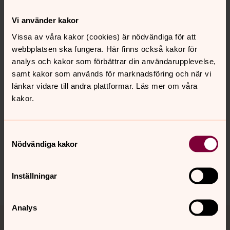
personuppgifter - GDPR
Din personliga integritet är viktig för oss i Svenska
Vi använder kakor
kyrkan, Västra Frölunda pastorat. Därför vill vi informera
Vissa av våra kakor (cookies) är nödvändiga för att
om var dina personuppgifter hämtas ifrån, hur vi
webbplatsen ska fungera. Här finns också kakor för
använder dem och vilka rättigheter du har.
analys och kakor som förbättrar din användarupplevelse,
samt kakor som används för marknadsföring och när vi
länkar vidare till andra plattformar. Läs mer om våra
kakor.
Senast ändrad 7 januari 2026
Synpunkter eller frågor på sidans
innehåll?
Samtyckesval
vastrafrolunda.pastorat@svenskakyrkan.se
Nödvändiga kakor
Dela
Inställningar
Analys
Tillbaka till toppen
Tillbaka till innehållet