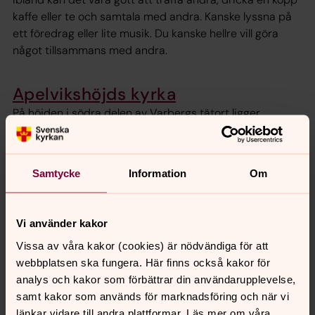
kaffe eller te och samtala med andra. Kanske lyssna på
ett föredrag eller lite musik. Du kanske hellre vill göra
något tillsammans med andra.
Apelvikshöjds kyrka
På höjden i södra delen av Varbergs tätort ligger
Apelvikshöjds kyrka. Den sjuder av liv och centrum är
högmässan på söndagar 11.00.
Samtycke
Information
Om
Senast ändrad 8 juli 2026
Vi använder kakor
Synpunkter eller frågor på sidans
innehåll?
Vissa av våra kakor (cookies) är nödvändiga för att
webbplatsen ska fungera. Här finns också kakor för
varberg.forsamling@svenskakyrkan.se
analys och kakor som förbättrar din användarupplevelse,
Dela
samt kakor som används för marknadsföring och när vi
länkar vidare till andra plattformar. Läs mer om våra