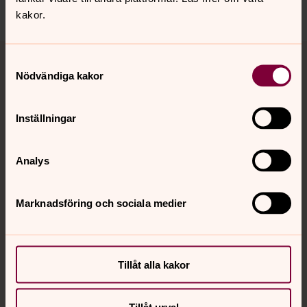
kakor.
Tillbaka till toppen
Tillbaka till innehållet
Samtyckesval
Nödvändiga kakor
Kontakt
Inställningar
Analys
Kalender
Marknadsföring och sociala medier
Hitta snabbt
Tillåt alla kakor
Sociala kanaler