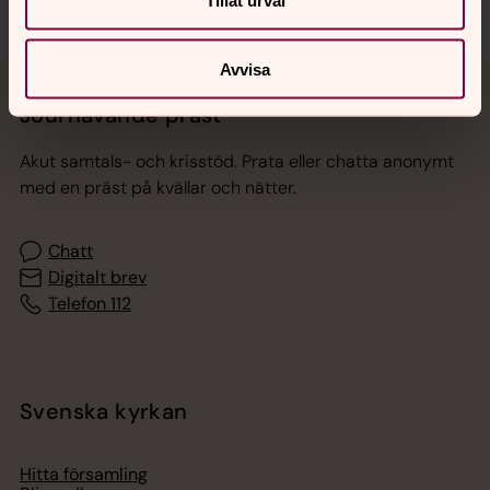
Tillåt urval
Avvisa
Jourhavande präst
Akut samtals- och krisstöd. Prata eller chatta anonymt
med en präst på kvällar och nätter.
Chatt
Digitalt brev
Telefon 112
Svenska kyrkan
Hitta församling