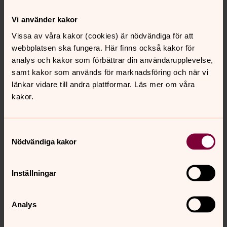
Vi använder kakor
Varbergs kyrka
Vissa av våra kakor (cookies) är nödvändiga för att
Mitt i Varberg, på torget, står Varbergs kyrka. Ett annat
webbplatsen ska fungera. Här finns också kakor för
rum än stadens finns för den som vill. Ett heligt rum, dit
analys och kakor som förbättrar din användarupplevelse,
alla är välkomna för stillhet, fest, gudstjänst och
samt kakor som används för marknadsföring och när vi
återhämtning.
länkar vidare till andra plattformar. Läs mer om våra
kakor.
Apelvikshöjds kyrka
På höjden i södra delen av Varbergs tätort ligger
Samtyckesval
Apelvikshöjds kyrka. Den sjuder av liv och centrum är
Nödvändiga kakor
högmässan på söndagar 11.00.
Inställningar
Sollyckans kyrka
Vid Håstensrondellen ligger Sollyckans kyrka. Här möts
Analys
människor i olika åldrar och skeden i livet. Vi vill vara en
gemenskap där vi får vara som vi är och möta Jesus