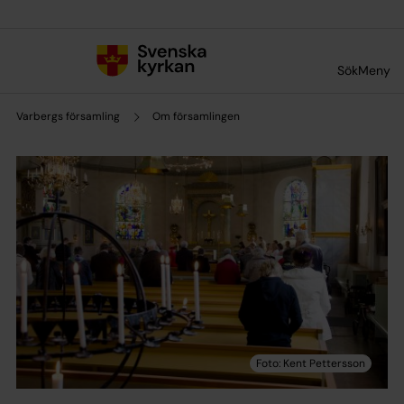
Till innehållet
Till undermeny
Sök
Meny
Varbergs församling
Om församlingen