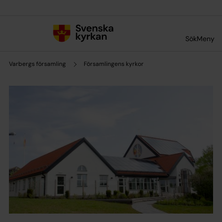
Till innehållet
Till undermeny
Sök
Meny
Varbergs församling
Församlingens kyrkor