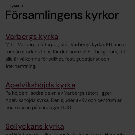
Lyssna
Församlingens kyrkor
Varbergs kyrka
Mitt i Varberg, på torget, står Varbergs kyrka. Ett annat
rum än stadens finns för den som vill. Ett heligt rum, dit
alla är välkomna för stillhet, fest, gudstjänst och
återhämtning.
Apelvikshöjds kyrka
På höjden i södra delen av Varbergs tätort ligger
Apelvikshöjds kyrka. Den sjuder av liv och centrum är
högmässan på söndagar 11.00.
Sollyckans kyrka
Vid Håstensrondellen ligger Sollyckans kyrka. Här möts