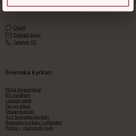
Akut samtals- och krisstöd. Prata eller chatta anonymt
med en präst på kvällar och nätter.
Chatt
Digitalt brev
Telefon 112
Svenska kyrkan
Hitta församling
Bli medlem
Lediga jobb
Ge en gåva
Organisation
Act Svenska kyrkan
Svenska kyrkan i utlandet
Press – nationell nivå