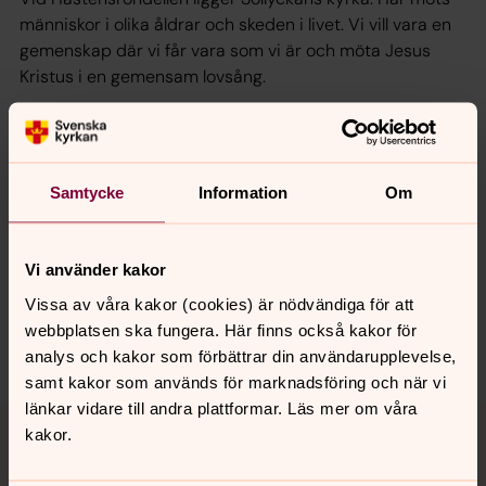
människor i olika åldrar och skeden i livet. Vi vill vara en
gemenskap där vi får vara som vi är och möta Jesus
Kristus i en gemensam lovsång.
Senast ändrad 20 december 2024
Samtycke
Information
Om
Synpunkter eller frågor på sidans
innehåll?
varberg.forsamling@svenskakyrkan.se
Vi använder kakor
Dela
Vissa av våra kakor (cookies) är nödvändiga för att
webbplatsen ska fungera. Här finns också kakor för
analys och kakor som förbättrar din användarupplevelse,
samt kakor som används för marknadsföring och när vi
länkar vidare till andra plattformar. Läs mer om våra
Tillbaka till toppen
Tillbaka till innehållet
kakor.