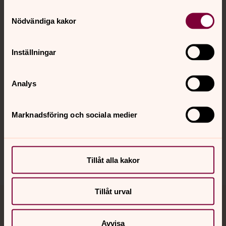
Samtyckesval
Kontakt
Nödvändiga kakor
Kalender
Inställningar
Analys
Hitta snabbt
Marknadsföring och sociala medier
Sociala kanaler
Tillåt alla kakor
Tillåt urval
Jourhavande präst
Avvisa