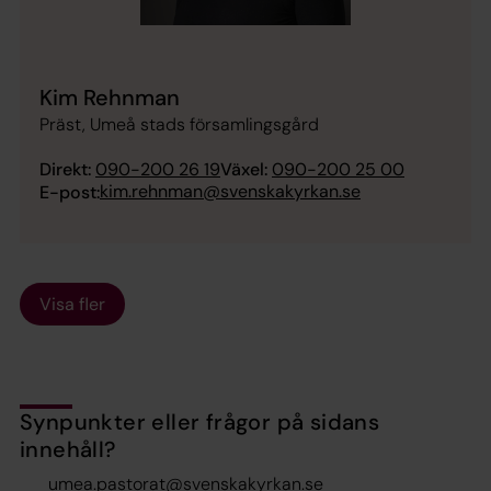
Kim Rehnman
Präst, Umeå stads församlingsgård
Direkt:
090-200 26 19
Växel:
090-200 25 00
kim.rehnman@svenskakyrkan.se
E-post:
Visa fler
Synpunkter eller frågor på sidans
innehåll?
umea.pastorat@svenskakyrkan.se