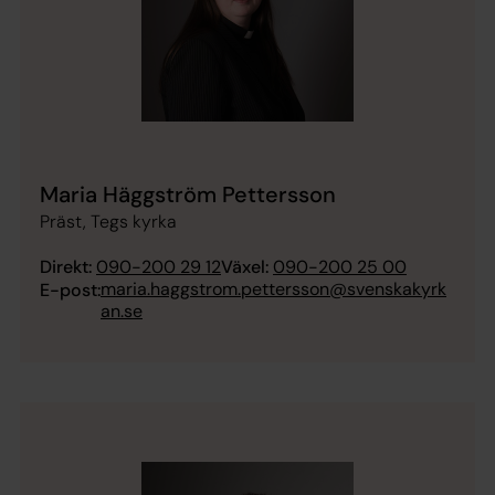
Maria Häggström Pettersson
Präst, Tegs kyrka
Direkt:
090-200 29 12
Växel:
090-200 25 00
maria.haggstrom.pettersson@svenskakyrk
E-post:
an.se