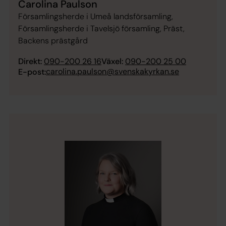
Carolina Paulson
Församlingsherde i Umeå landsförsamling,
Församlingsherde i Tavelsjö församling, Präst,
Backens prästgård
Direkt:
090-200 26 16
Växel:
090-200 25 00
carolina.paulson@svenskakyrkan.se
E-post: