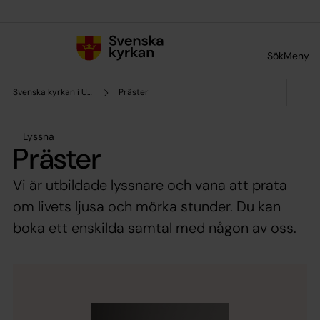
Till innehållet
Till undermeny
Sök
Meny
Svenska kyrkan i Umeå
Präster
Lyssna
Präster
Vi är utbildade lyssnare och vana att prata
om livets ljusa och mörka stunder. Du kan
boka ett enskilda samtal med någon av oss.