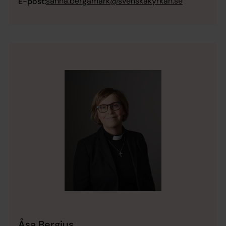
sanna.bergamark@svenskakyrkan.se
E-post:
Åsa Bergius