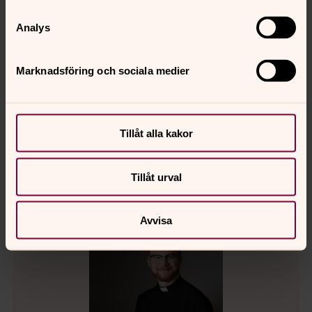
Analys
Christina Hultdin
Marknadsföring och sociala medier
Präst, Grisbackakyrkan, Umeå landsförsamling
Direkt:
090 - 200 28 52
Växel:
090 - 200 25 00
christina.hultdin@svenskakyrkan.se
E-post:
Tillåt alla kakor
Tillåt urval
Avvisa