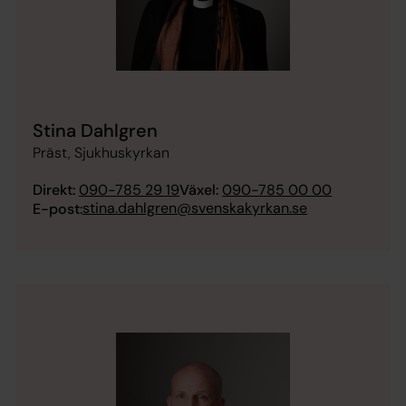
Stina Dahlgren
Präst, Sjukhuskyrkan
Direkt:
090-785 29 19
Växel:
090-785 00 00
stina.dahlgren@svenskakyrkan.se
E-post: