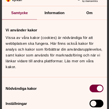
Församlingsherde i Ålidhems församling, Präst,
Ålidhemskyrkan
Samtycke
Information
Om
Direkt:
090-200 27 01
Växel:
090-200 25 00
ingrid.pavval@svenskakyrkan.se
E-post:
Vi använder kakor
Vissa av våra kakor (cookies) är nödvändiga för att
webbplatsen ska fungera. Här finns också kakor för
analys och kakor som förbättrar din användarupplevelse,
samt kakor som används för marknadsföring och när vi
länkar vidare till andra plattformar. Läs mer om våra
kakor.
Samtyckesval
Nödvändiga kakor
Inställningar