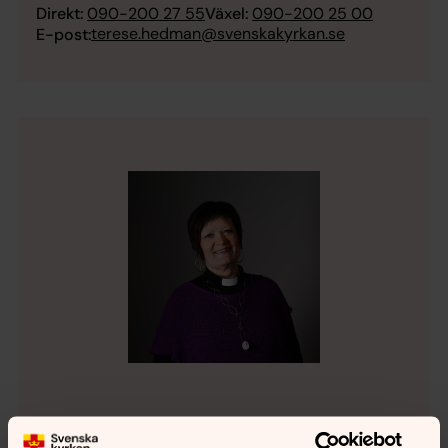
Direkt:
090-200 27 55
Växel:
090-200 25 00
terese.hedman@svenskakyrkan.se
E-post:
Ingrid Holmström Pavval