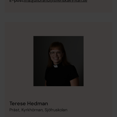
lina.gullbrand@svenskakyrkan.se
E-post:
Terese Hedman
Präst, Kyrkhörnan, Sjöfruskolan