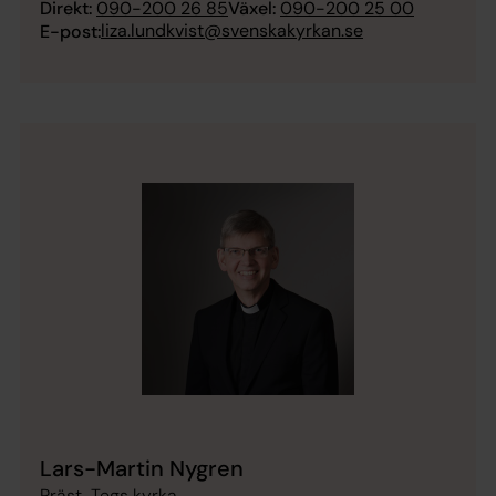
Direkt:
090-200 26 85
Växel:
090-200 25 00
liza.lundkvist@svenskakyrkan.se
E-post:
Lars-Martin Nygren
Präst, Tegs kyrka