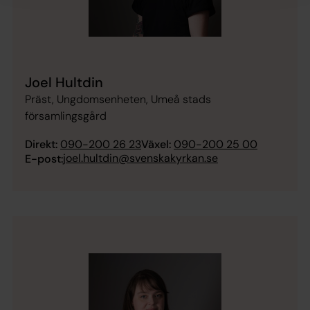
Joel Hultdin
Präst, Ungdomsenheten, Umeå stads
församlingsgård
Direkt:
090-200 26 23
Växel:
090-200 25 00
joel.hultdin@svenskakyrkan.se
E-post: