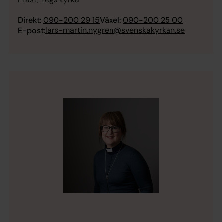
Direkt:
090-200 29 15
Växel:
090-200 25 00
lars-martin.nygren@svenskakyrkan.se
E-post: