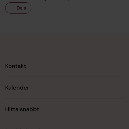
Dela
Tillbaka till toppen
Tillbaka till innehållet
Kontakt
Kalender
Hitta snabbt