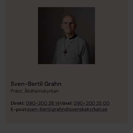
Sven-Bertil Grahn
Präst, Ålidhemskyrkan
Direkt:
090-200 28 14
Växel:
090-200 25 00
sven-bertil.grahn@svenskakyrkan.se
E-post: