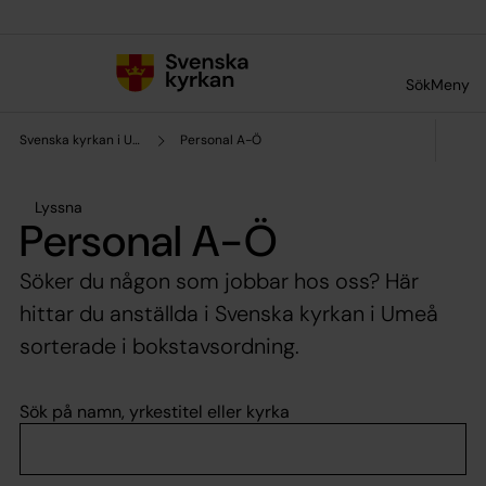
Till innehållet
Till undermeny
Sök
Meny
Svenska kyrkan i Umeå
Personal A-Ö
Lyssna
Personal A-Ö
Söker du någon som jobbar hos oss? Här
hittar du anställda i Svenska kyrkan i Umeå
sorterade i bokstavsordning.
Sök på namn, yrkestitel eller kyrka