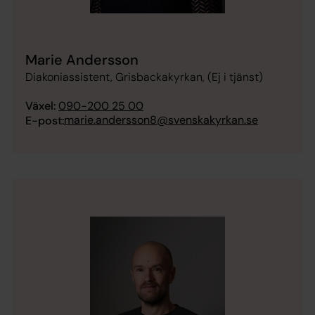
Marie Andersson
Diakoniassistent, Grisbackakyrkan, (Ej i tjänst)
Växel:
090-200 25 00
marie.andersson8@svenskakyrkan.se
E-post: