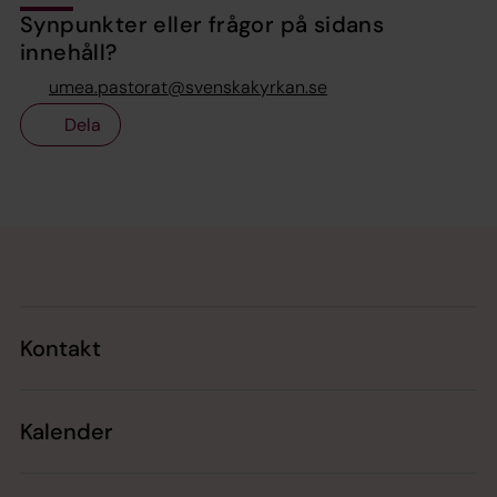
Synpunkter eller frågor på sidans
innehåll?
umea.pastorat@svenskakyrkan.se
Dela
Tillbaka till toppen
Tillbaka till innehållet
Kontakt
Kalender