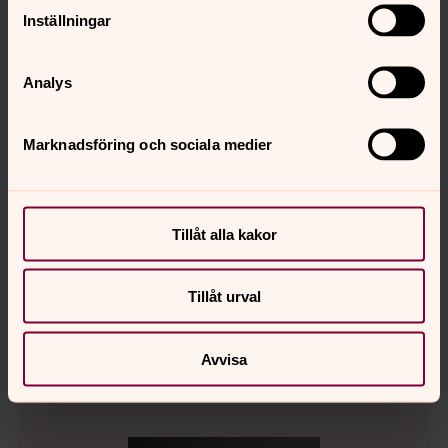
Inställningar
Analys
Marknadsföring och sociala medier
Nicholas Berglund
Tillåt alla kakor
IT-samordnare, Pastoratskansliet
Direkt:
090-200 2519
Växel:
090-200 25 00
Tillåt urval
nicholas.berglund@svenskakyrkan.se
E-post:
Avvisa