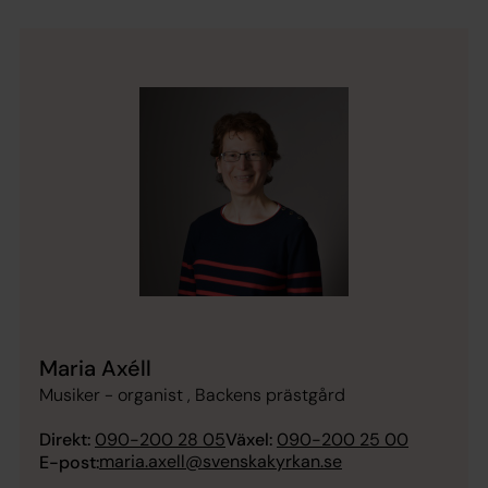
Maria Axéll
Musiker - organist , Backens prästgård
Direkt:
090-200 28 05
Växel:
090-200 25 00
maria.axell@svenskakyrkan.se
E-post: