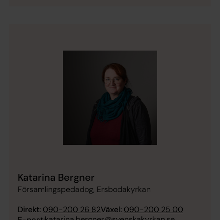
Katarina Bergner
Församlingspedadog, Ersbodakyrkan
Direkt:
090-200 26 82
Växel:
090-200 25 00
katarina.bergner@svenskakyrkan.se
E-post: