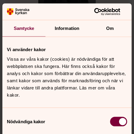
Samtycke
Information
Om
Åsa Bergius
Präst, Arbetsledare, Ersmarkskyrkan
Vi använder kakor
Vissa av våra kakor (cookies) är nödvändiga för att
Direkt:
090-200 25 45
Växel:
090-200 25 00
asa.bergius1@svenskakyrkan.se
E-post:
webbplatsen ska fungera. Här finns också kakor för
analys och kakor som förbättrar din användarupplevelse,
samt kakor som används för marknadsföring och när vi
länkar vidare till andra plattformar. Läs mer om våra
kakor.
Samtyckesval
Nödvändiga kakor