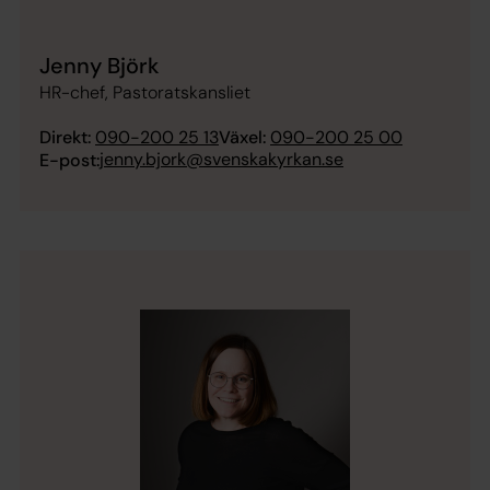
Jenny Björk
HR-chef, Pastoratskansliet
Direkt:
090-200 25 13
Växel:
090-200 25 00
jenny.bjork@svenskakyrkan.se
E-post: