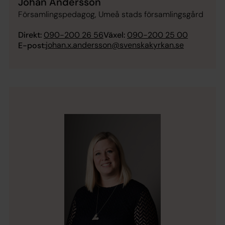
Johan Andersson
Församlingspedagog, Umeå stads församlingsgård
Direkt:
090-200 26 56
Växel:
090-200 25 00
johan.x.andersson@svenskakyrkan.se
E-post: