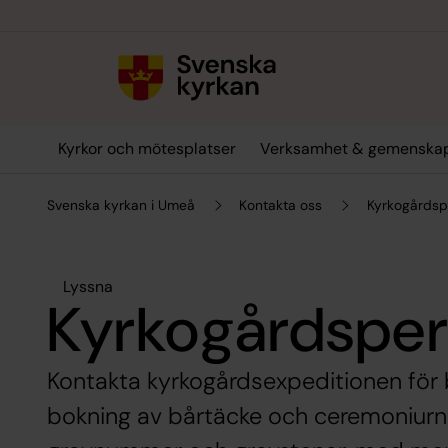
Till innehållet
Till undermeny
Kyrkor och mötesplatser
Verksamhet & gemenska
Svenska kyrkan i Umeå
Kontakta oss
Kyrkogårdsp
Lyssna
Kyrkogårdsper
Kontakta kyrkogårdsexpeditionen för b
bokning av bårtäcke och ceremoniurna