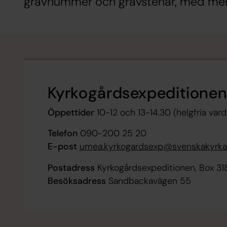
gravnummer och gravstenar, med mer
Kyrkogårdsexpeditione
Öppettider
10-12 och 13-14.30 (helgfria vard
Telefon
090-200 25 20
E-post
umea.kyrkogardsexp@svenskakyrka
Postadress
Kyrkogårdsexpeditionen, Box 3
Besöksadress
Sandbackavägen 55