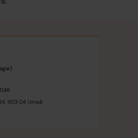
a.
n
agar)
n.se
184, 903 04 Umeå