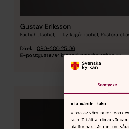
Gustav Eriksson
Fastighetschef, Tf kyrkogårdschef, Pastoratska
Direkt:
090-200 25 06
gustav.eriksson@svenskakyrkan.se
E-post:
Samtycke
Vi använder kakor
Vissa av våra kakor (cookies
som förbättrar din användaru
plattformar. Läs mer om våra