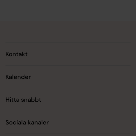
Tillbaka till toppen
Tillbaka till innehållet
Kontakt
Kalender
Hitta snabbt
Sociala kanaler