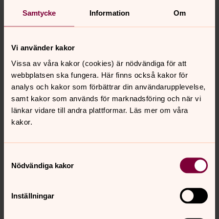
möbelåterbruk inom Svenska kyrkan.
Samtycke
Information
Om
Församlingar och kanslier i Svenska kyrkan köper nya
möbler för omkring 70 miljoner kronor varje år. Inköp
Vi använder kakor
som har ett stort klimatavtryck och orsakar
miljöproblem i andra delar av världen. Men sedan drygt
Vissa av våra kakor (cookies) är nödvändiga för att
ett år tillbaka finns en ny digital plattform inom kyrkan
webbplatsen ska fungera. Här finns också kakor för
som ger församlingar och pastorat bättre möjligheter till
analys och kakor som förbättrar din användarupplevelse,
återbruk av möbler istället för att köpa nytt. Det har
samt kakor som används för marknadsföring och när vi
redan resulterat i flera projekt där slitna möbler fått nytt
länkar vidare till andra plattformar. Läs mer om våra
liv genom rekonditionering, en vinst för både klimat och
kakor.
ekonomi.
Samtyckesval
Nödvändiga kakor
Återbruk av möbler i Svenska
kyrkan
Inställningar
Tillverkning av nya möbler har en stor