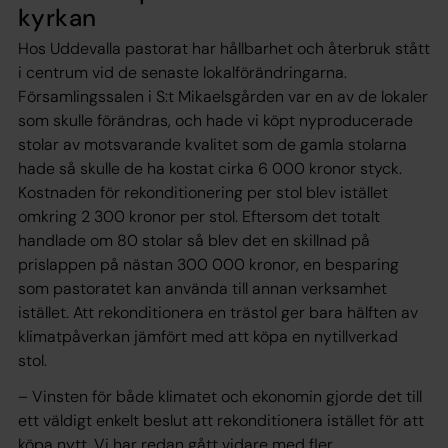
kyrkan
Hos Uddevalla pastorat har hållbarhet och återbruk stått
i centrum vid de senaste lokalförändringarna.
Församlingssalen i S:t Mikaelsgården var en av de lokaler
som skulle förändras, och hade vi köpt nyproducerade
stolar av motsvarande kvalitet som de gamla stolarna
hade så skulle de ha kostat cirka 6 000 kronor styck.
Kostnaden för rekonditionering per stol blev istället
omkring 2 300 kronor per stol. Eftersom det totalt
handlade om 80 stolar så blev det en skillnad på
prislappen på nästan 300 000 kronor, en besparing
som pastoratet kan använda till annan verksamhet
istället. Att rekonditionera en trästol ger bara hälften av
klimatpåverkan jämfört med att köpa en nytillverkad
stol.
– Vinsten för både klimatet och ekonomin gjorde det till
ett väldigt enkelt beslut att rekonditionera istället för att
köpa nytt. Vi har redan gått vidare med fler