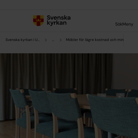
Till innehållet
Till undermeny
Sök
Meny
Svenska kyrkan i Uddevalla
...
Möbler för lägre kostnad och mindre kli