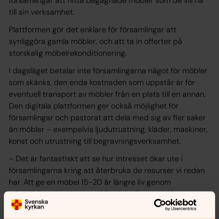
församlingar att hitta begagnade möbler som de vill ha
till sin verksamhet.
Plattformen gör det enklare för församlingar att
synliggöra gamla möbler, och att ta in offerter på
storskalig möbelrekonditionering.
I dagsläget betalar inte församlingarna något för möbler
som skänks, den enda kostnaden som uppstår är för
eventuell transport av möbler från en plats till en annan.
Den digitala plattformen ger också möjlighet för
församlingar och pastorat att dela med sig av fler saker
än möbler – exempelvis ljudutrustning, kläder, maskiner,
konst och utrustning till begravningsverksamhet.
– Det är fantastiskt att se hur intresset ökar ute i
församlingarna kring att återbruka de resurser vi redan
har. Att ge en möbel 15-20 år längre liv genom
rekonditionering är en verklig klimatåtgärd, och ett
konkret sätt att värna skapelsen, säger Sara Bronner
som är projektledare, och arbetar för ökat