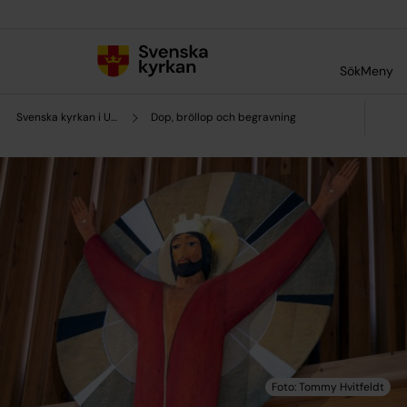
Till innehållet
Till undermeny
Sök
Meny
Svenska kyrkan i Uddevalla
Dop, bröllop och begravning