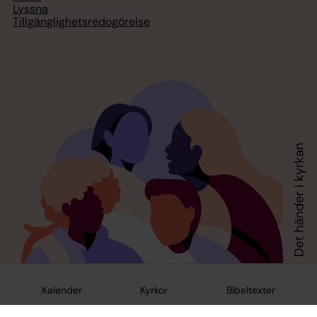
Lyssna
Tillgänglighetsredogörelse
Kalender
Kyrkor
Bibeltexter