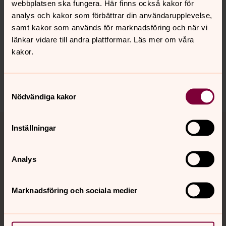
webbplatsen ska fungera. Här finns också kakor för
Senast ändrad 28 mars 2025
analys och kakor som förbättrar din användarupplevelse,
Synpunkter eller frågor på sidans
samt kakor som används för marknadsföring och när vi
innehåll?
länkar vidare till andra plattformar. Läs mer om våra
uddevalla.pastorat@svenskakyrkan.se
kakor.
Dela
Samtyckesval
Nödvändiga kakor
Tillbaka till toppen
Tillbaka till innehållet
Inställningar
Analys
Kontakt
Marknadsföring och sociala medier
Kalender