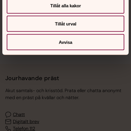
Tillåt alla kakor
Hitta snabbt
Tillåt urval
Sociala kanaler
Avvisa
Jourhavande präst
Akut samtals- och krisstöd. Prata eller chatta anonymt
med en präst på kvällar och nätter.
Chatt
Digitalt brev
Telefon 112