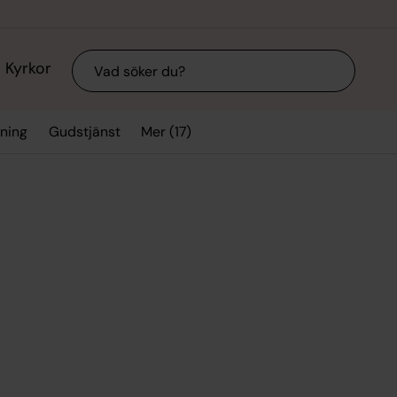
Sök
Kyrkor
Mer (17)
vning
Gudstjänst