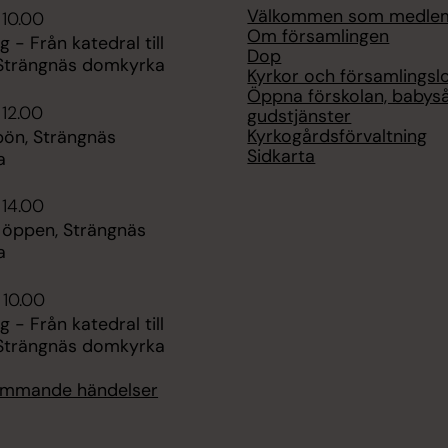
Välkommen som medle
 10.00
Om församlingen
g - Från katedral till
Dop
 Strängnäs domkyrka
Kyrkor och församlingsl
Öppna förskolan, babys
 12.00
gudstjänster
Kyrkogårdsförvaltning
ön, Strängnäs
Sidkarta
a
 14.00
- öppen, Strängnäs
a
 10.00
g - Från katedral till
 Strängnäs domkyrka
kommande händelser