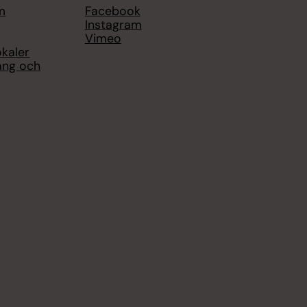
m
Facebook
Instagram
Vimeo
okaler
ång och