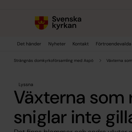
Till innehållet
Till undermeny
Det händer
Nyheter
Kontakt
Förtroendevalda
Strängnäs domkyrkoförsamling med Aspö
Växterna som r
Lyssna
Växterna som 
sniglar inte gill