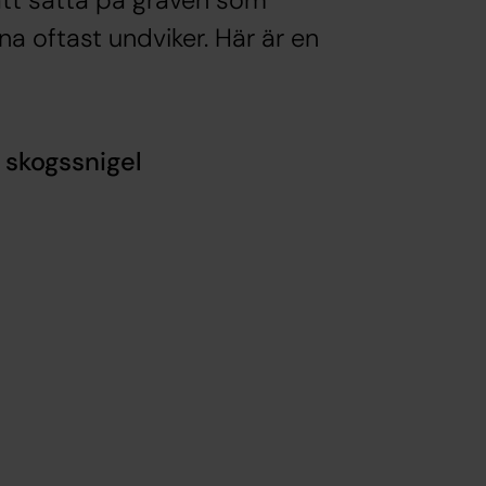
att sätta på graven som
a oftast undviker. Här är en
ogssnigel