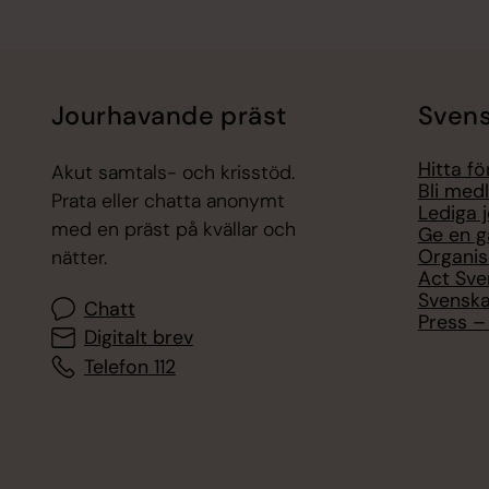
Jourhavande präst
Svens
Hitta f
Akut samtals- och krisstöd.
Bli med
Prata eller chatta anonymt
Lediga 
med en präst på kvällar och
Ge en g
Organis
nätter.
Act Sve
Svenska
Chatt
Press – 
Digitalt brev
Telefon 112