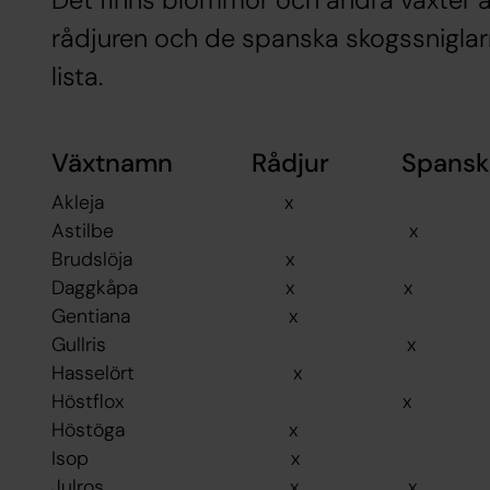
Det finns blommor och andra växter 
rådjuren och de spanska skogssniglarn
lista.
Växtnamn Rådjur Spansk sk
Akleja x
Astilbe x
Brudslöja x
Daggkåpa x x
Gentiana x
Gullris x
Hasselört x
Höstflox x
Höstöga x
Isop x
Julros x x