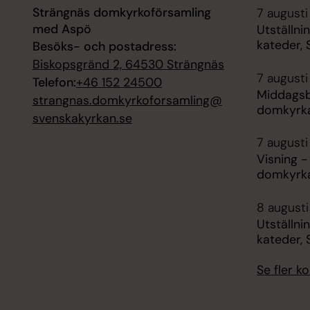
Strängnäs domkyrkoförsamling
7 augusti
med Aspö
Utställnin
kateder,
Besöks- och postadress:
Biskopsgränd 2, 64530 Strängnäs
7 augusti
Telefon:
+46 152 24500
Middagsb
strangnas.domkyrkoforsamling@
domkyrk
svenskakyrkan.se
7 augusti
Visning 
domkyrk
8 augusti
Utställnin
kateder,
Se fler 