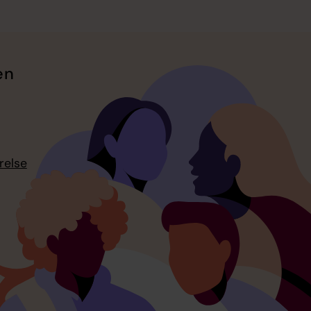
en
relse