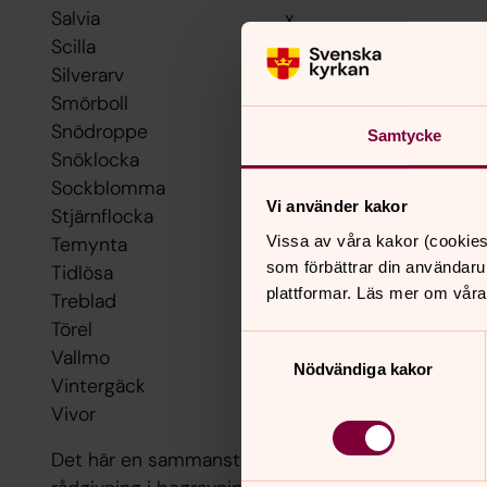
Salvia x
Scilla x
Silverarv x
Smörboll x
Snödroppe x
Samtycke
Snöklocka x
Sockblomma x
Vi använder kakor
Stjärnflocka x
Vissa av våra kakor (cookies
Temynta x
som förbättrar din användaru
Tidlösa x
plattformar. Läs mer om våra
Treblad x
Törel x
Samtyckesval
Vallmo x x
Nödvändiga kakor
Vintergäck x
Vivor x
Det här en sammanställning från Svenska kyrkans