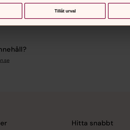
mtade från
www.alltomtradgard.se
och
Tillåt urval
nnehåll?
n.se
er
Hitta snabbt