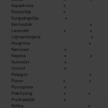
Kejsarkrona x
Klosterlilja x
Kungsängslilja x
Kermesbär x
Lavendel x x
Löjtnantshjärta
Murgröna x
Narcisser x
Nepeta x x
Nunneört x
Ormrot x
Pelargon x
Pioner x x
Plymspirea x
Praktlysing x x
Prydnadslök x
Röllika x