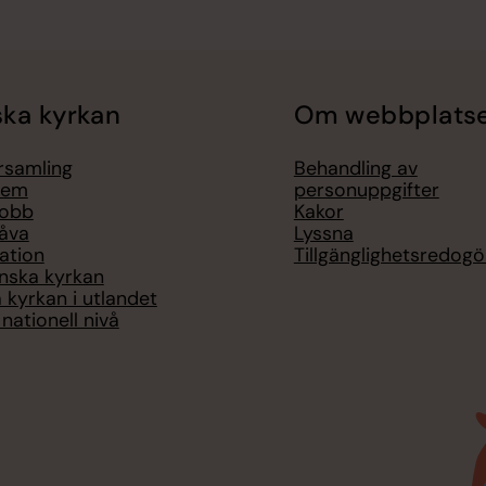
ka kyrkan
Om webbplats
örsamling
Behandling av
lem
personuppgifter
jobb
Kakor
åva
Lyssna
ation
Tillgänglighetsredogö
nska kyrkan
 kyrkan i utlandet
nationell nivå