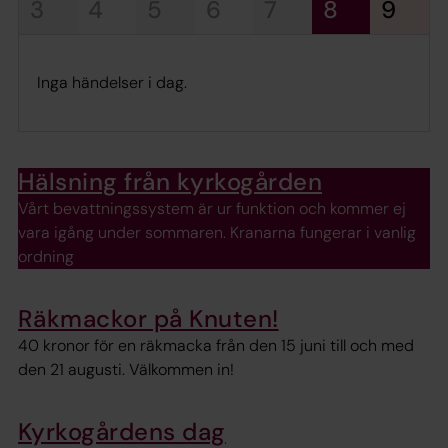
3
4
5
6
7
8
9
Inga händelser i dag.
Hälsning från kyrkogården
Vårt bevattningssystem är ur funktion och kommer ej
vara igång under sommaren. Kranarna fungerar i vanlig
ordning
Räkmackor på Knuten!
40 kronor för en räkmacka från den 15 juni till och med
den 21 augusti. Välkommen in!
Kyrkogårdens dag