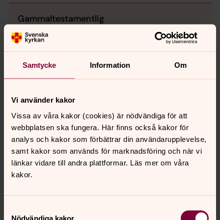
Gammaltestamentlig
Epistel
Samtycke
Information
Om
Evangelium
Vi använder kakor
Psaltarpsalm
Vissa av våra kakor (cookies) är nödvändiga för att
webbplatsen ska fungera. Här finns också kakor för
analys och kakor som förbättrar din användarupplevelse,
Kyrkoårets bibeltexter
samt kakor som används för marknadsföring och när vi
Texter ur Bibel 2000 ©Svenska Bibelsällskapet
länkar vidare till andra plattformar. Läs mer om våra
kakor.
Samtyckesval
Nödvändiga kakor