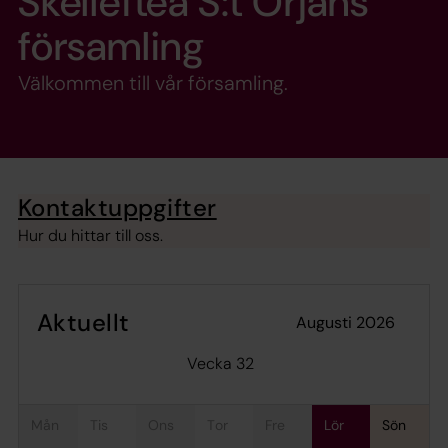
Skellefteå S:t Örjans
församling
Välkommen till vår församling.
Kontaktuppgifter
Hur du hittar till oss.
Aktuellt
augusti 2026
Vecka 32
mån
tis
ons
tor
fre
lör
sön