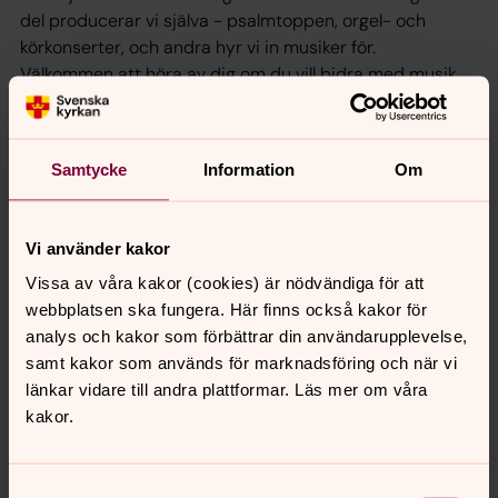
del producerar vi själva - psalmtoppen, orgel- och
körkonserter, och andra hyr vi in musiker för.
Välkommen att höra av dig om du vill bidra med musik
vid något tillfälle.
Undervisning
Samtycke
Information
Om
Är du intresserad av att du eller ditt barn ska få lära sig
piano eller orgel? Då är du välkommen att höra av dig till
Vi använder kakor
Lars för att få lektioner. Allt detta är gratis.
Vissa av våra kakor (cookies) är nödvändiga för att
webbplatsen ska fungera. Här finns också kakor för
analys och kakor som förbättrar din användarupplevelse,
samt kakor som används för marknadsföring och när vi
länkar vidare till andra plattformar. Läs mer om våra
kakor.
Samtyckesval