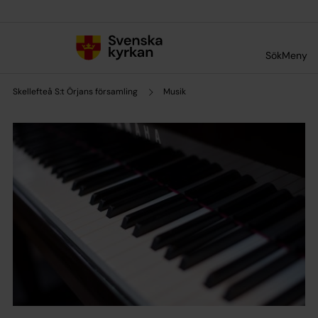
Till innehållet
Till undermeny
Sök
Meny
Skellefteå S:t Örjans församling
Musik