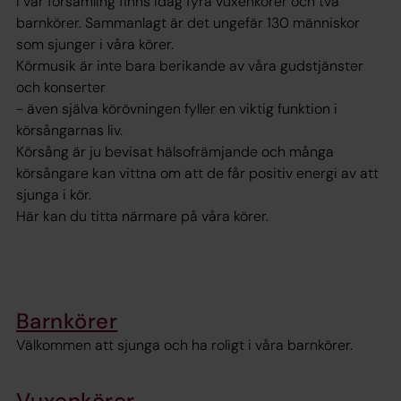
I vår församling finns idag fyra vuxenkörer och två
barnkörer. Sammanlagt är det ungefär 130 människor
som sjunger i våra körer.
Körmusik är inte bara berikande av våra gudstjänster
och konserter
- även själva körövningen fyller en viktig funktion i
körsångarnas liv.
Körsång är ju bevisat hälsofrämjande och många
körsångare kan vittna om att de får positiv energi av att
sjunga i kör.
Här kan du titta närmare på våra körer.
Barnkörer
Välkommen att sjunga och ha roligt i våra barnkörer.
Vuxenkörer