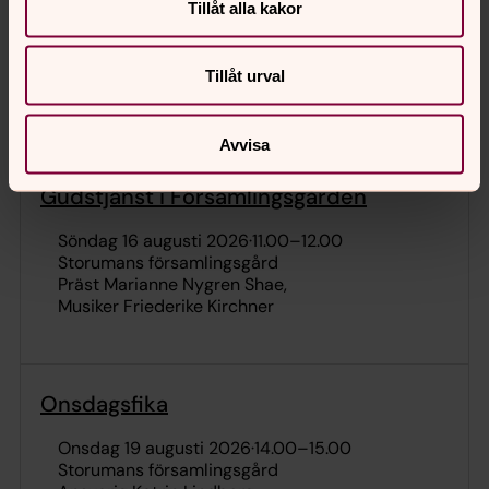
Onsdagsfika
Tillåt alla kakor
onsdag 12 augusti 2026
·
14.00
–
15.00
Storumans församlingsgård
Tillåt urval
Ansvarig Katrin Lindberg
Avvisa
Gudstjänst i Församlingsgården
söndag 16 augusti 2026
·
11.00
–
12.00
Storumans församlingsgård
Präst Marianne Nygren Shae
Musiker Friederike Kirchner
Onsdagsfika
onsdag 19 augusti 2026
·
14.00
–
15.00
Storumans församlingsgård