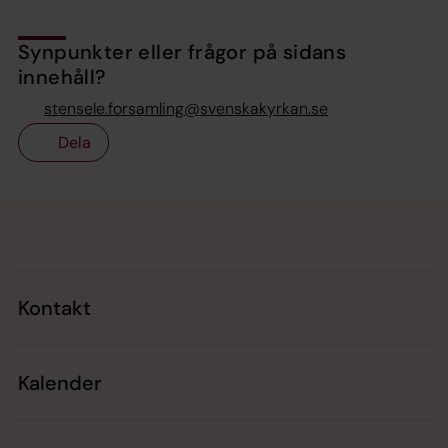
Synpunkter eller frågor på sidans
innehåll?
stensele.forsamling@svenskakyrkan.se
Dela
Tillbaka till toppen
Tillbaka till innehållet
Kontakt
Kalender