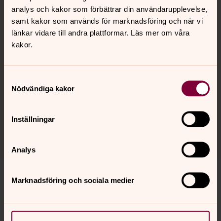
Ingen människa ska behöva vara ensam i sin sorg. Därför
analys och kakor som förbättrar din användarupplevelse,
har vi samlat konkreta tips som gör det lite lättare för
samt kakor som används för marknadsföring och när vi
oss som medmänniskor att finnas där för någon som
länkar vidare till andra plattformar. Läs mer om våra
sörjer.
kakor.
Jourhavande präst
Samtyckesval
Du kan få akut samtals- och krisstöd kvällar och nätter kl
Nödvändiga kakor
21–06. Ring 112 och fråga efter en jourhavande präst. Du
kan också chatta med eller skriva ett digitalt brev till en
jourhavande präst.
Inställningar
Analys
Marknadsföring och sociala medier
Kalender