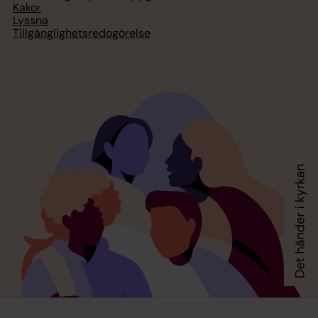
Kakor
Lyssna
Tillgänglighetsredogörelse