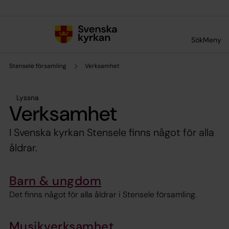
Till innehållet
Till undermeny
Sök
Meny
Stensele församling
Verksamhet
Lyssna
Verksamhet
I Svenska kyrkan Stensele finns något för alla
åldrar.
Barn & ungdom
Det finns något för alla åldrar i Stensele församling.
Musikverksamhet