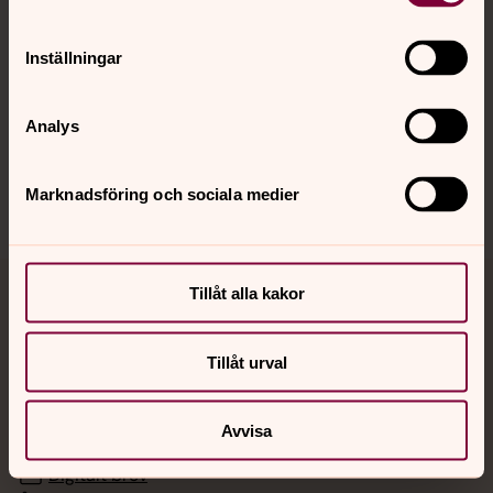
Hitta snabbt
Inställningar
Analys
Sociala kanaler
Marknadsföring och sociala medier
Tillåt alla kakor
Jourhavande präst
Akut samtals- och krisstöd. Prata eller chatta anonymt
Tillåt urval
med en präst på kvällar och nätter.
Avvisa
Chatt
Digitalt brev