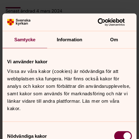
Senast ändrad 4 mars 2024
Synpunkter eller frågor på sidans
innehåll?
stensele.forsamling@svenskakyrkan.se
Samtycke
Information
Om
Dela
Vi använder kakor
Vissa av våra kakor (cookies) är nödvändiga för att
Tillbaka till toppen
Tillbaka till innehållet
webbplatsen ska fungera. Här finns också kakor för
analys och kakor som förbättrar din användarupplevelse,
samt kakor som används för marknadsföring och när vi
länkar vidare till andra plattformar. Läs mer om våra
Kontakt
kakor.
Samtyckesval
Kalender
Nödvändiga kakor