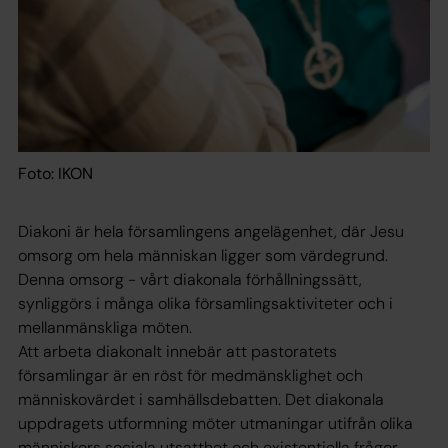
Foto: IKON
Diakoni är hela församlingens angelägenhet, där Jesu
omsorg om hela människan ligger som värdegrund.
Denna omsorg - vårt diakonala förhållningssätt,
synliggörs i många olika församlingsaktiviteter och i
mellanmänskliga möten.
Att arbeta diakonalt innebär att pastoratets
församlingar är en röst för medmänsklighet och
människovärdet i samhällsdebatten. Det diakonala
uppdragets utformning möter utmaningar utifrån olika
människors sociala utsatthet och existentiella frågor