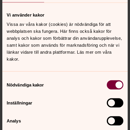
•Bidra till ökad trygghet och gemenskap för den
växande gruppen äldre.
Vi använder kakor
Vissa av våra kakor (cookies) är nödvändiga för att
webbplatsen ska fungera. Här finns också kakor för
analys och kakor som förbättrar din användarupplevelse,
samt kakor som används för marknadsföring och när vi
länkar vidare till andra plattformar. Läs mer om våra
kakor.
Samtyckesval
Nödvändiga kakor
Inställningar
Analys