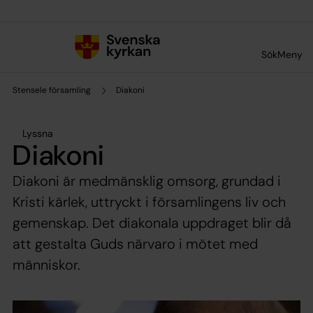
Till innehållet
Till undermeny
Sök
Meny
Stensele församling
Diakoni
Lyssna
Diakoni
Diakoni är medmänsklig omsorg, grundad i
Kristi kärlek, uttryckt i församlingens liv och
gemenskap. Det diakonala uppdraget blir då
att gestalta Guds närvaro i mötet med
människor.