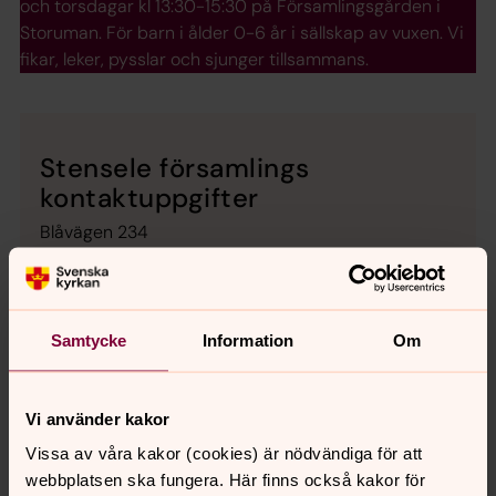
och torsdagar kl 13:30-15:30 på Församlingsgården i
Storuman. För barn i ålder 0-6 år i sällskap av vuxen. Vi
fikar, leker, pysslar och sjunger tillsammans.
Stensele församlings
kontaktuppgifter
Blåvägen 234
92331 Storuman
Telefon:
0951-265 00
Telefontid, månd-fred kl 10 - 12
Samtycke
Information
Om
Epost:
stensele.forsamling@svenskakyrkan.se
Vi använder kakor
Vissa av våra kakor (cookies) är nödvändiga för att
webbplatsen ska fungera. Här finns också kakor för