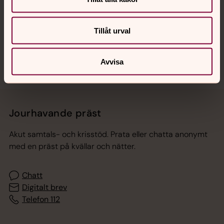
Tillåt urval
Sociala kanaler
Avvisa
Jourhavande präst
Akut samtals- och krisstöd. Prata eller chatta anonymt
med en präst på kvällar och nätter.
Chatt
Digitalt brev
Telefon 112