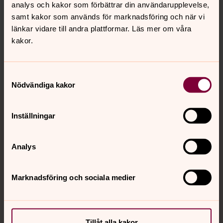
analys och kakor som förbättrar din användarupplevelse,
Senast ändrad 7 februari 2023
Synpunkter eller frågor på sidans
samt kakor som används för marknadsföring och när vi
innehåll?
länkar vidare till andra plattformar. Läs mer om våra
kakor.
stensele.forsamling@svenskakyrkan.se
Dela
Samtyckesval
Nödvändiga kakor
Tillbaka till toppen
Tillbaka till innehållet
Inställningar
Kontakt
Analys
Marknadsföring och sociala medier
Kalender
Hitta snabbt
Tillåt alla kakor