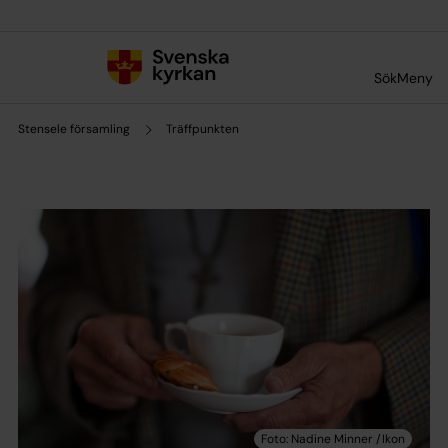
Till innehållet
Till undermeny
Sök
Meny
Stensele församling
Träffpunkten