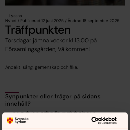
Lyssna
Nyhet / Publicerad 12 juni 2025 / Ändrad 18 september 2025
Träffpunkten
Torsdagar jämna veckor kl 13.00 på
Församlingsgården, Välkommen!
Andakt, sång, gemenskap och fika.
Synpunkter eller frågor på sidans
innehåll?
stensele.forsamling@svenskakyrkan.se
Dela