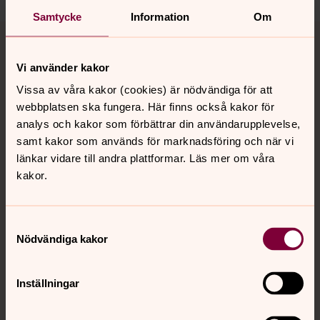
Samtycke
Information
Om
Tillbaka till toppen
Tillbaka till innehållet
Vi använder kakor
Vissa av våra kakor (cookies) är nödvändiga för att
Kontakt
webbplatsen ska fungera. Här finns också kakor för
analys och kakor som förbättrar din användarupplevelse,
samt kakor som används för marknadsföring och när vi
Kalender
länkar vidare till andra plattformar. Läs mer om våra
kakor.
Hitta snabbt
Samtyckesval
Nödvändiga kakor
Sociala kanaler
Inställningar