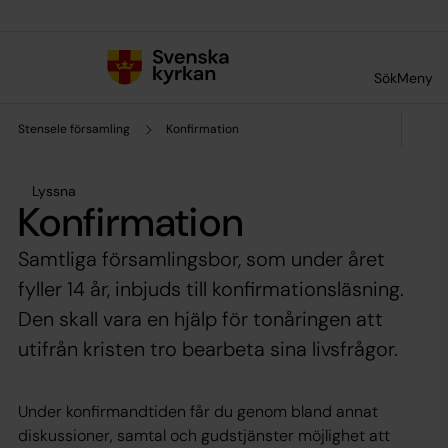
Till innehållet
Till undermeny
Sök
Meny
Stensele församling
Konfirmation
Lyssna
Konfirmation
Samtliga församlingsbor, som under året
fyller 14 år, inbjuds till konfirmationsläsning.
Den skall vara en hjälp för tonåringen att
utifrån kristen tro bearbeta sina livsfrågor.
Under konfirmandtiden får du genom bland annat
diskussioner, samtal och gudstjänster möjlighet att