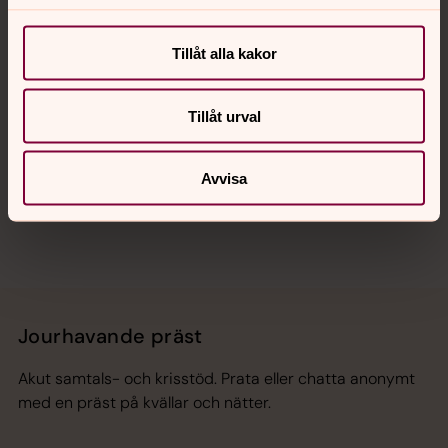
Kalender
Tillåt alla kakor
Hitta snabbt
Tillåt urval
Sociala kanaler
Avvisa
Jourhavande präst
Akut samtals- och krisstöd. Prata eller chatta anonymt
med en präst på kvällar och nätter.