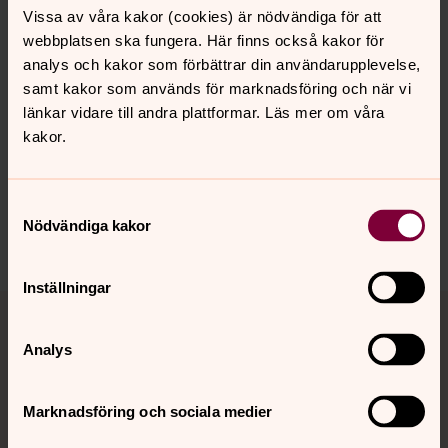
Vissa av våra kakor (cookies) är nödvändiga för att
webbplatsen ska fungera. Här finns också kakor för
analys och kakor som förbättrar din användarupplevelse,
Senast ändrad 4 mars 2024
samt kakor som används för marknadsföring och när vi
Synpunkter eller frågor på sidans
länkar vidare till andra plattformar. Läs mer om våra
innehåll?
kakor.
stensele.forsamling@svenskakyrkan.se
Dela
Samtyckesval
Nödvändiga kakor
Inställningar
Tillbaka till toppen
Tillbaka till innehållet
Analys
Kontakt
Marknadsföring och sociala medier