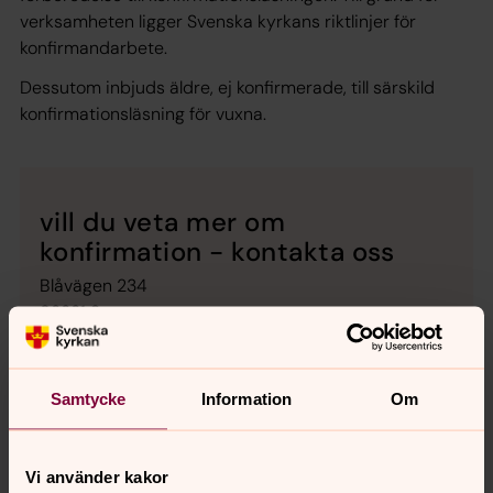
verksamheten ligger Svenska kyrkans riktlinjer för
konfirmandarbete.
Dessutom inbjuds äldre, ej konfirmerade, till särskild
konfirmationsläsning för vuxna.
vill du veta mer om
konfirmation - kontakta oss
Blåvägen 234
92331 Storuman
Besökstid: torsd 10-12
Telefon:
0951-265 00
Samtycke
Information
Om
Telefontid, månd-fred kl 10 - 12
Epost:
stensele.forsamling@svenskakyrkan.se
Vi använder kakor