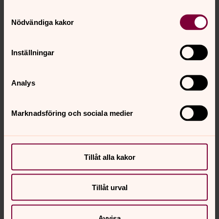
Samtyckesval
Nödvändiga kakor
Foto: Storuman Fritid
Inställningar
Analys
Marknadsföring och sociala medier
Tillåt alla kakor
Foto: Arne Backlund
Tillåt urval
Det finns en konferenslokal med plats för mellan 70-100
Avvisa