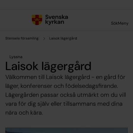
Till innehållet
Till undermeny
Sök
Meny
Stensele församling
Laisok lägergård
Lyssna
Laisok lägergård
Välkommen till Laisok lägergård - en gård för
läger, konferenser och födelsedagsfirande.
Lägergården passar också utmärkt om du vill
vara för dig själv eller tillsammans med dina
nära och kära.