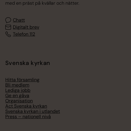
med en präst på kvällar och nätter.
Chatt
Digitalt brev
Telefon 112
Svenska kyrkan
Hitta församling
Bli medlem
Lediga jobb
Ge en gåva
Organisation
Act Svenska kyrkan
Svenska kyrkan i utlandet
Press – nationell nivå