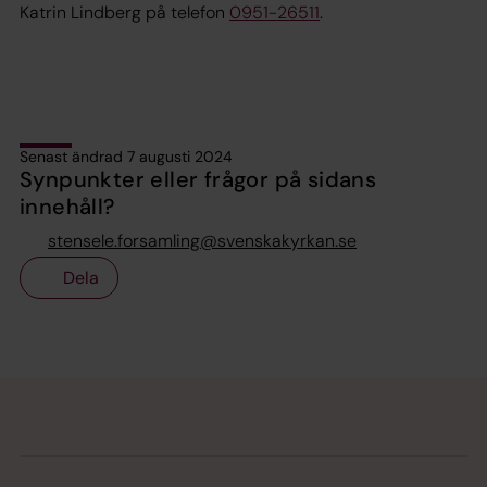
Katrin Lindberg på telefon
0951-26511
.
Senast ändrad 7 augusti 2024
Synpunkter eller frågor på sidans
innehåll?
stensele.forsamling@svenskakyrkan.se
Dela
Tillbaka till toppen
Tillbaka till innehållet