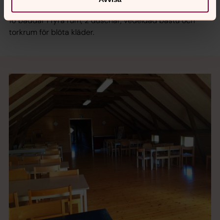
personer. Under loftet finns en logementförläggning med
16 bäddar i fyra rum, 2 duschar, vedeldad bastu och
torkrum för blöta kläder.