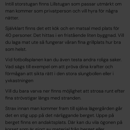
Intill storstugan finns Lillstugan som passar utmärkt om
man kommer som privatperson och vill hyra för några
nätter.
Självklart finns det ett kök och en matsal med plats för
40 personer. Det hittas i en fristående liten byggnad. Vill
du laga mat ute så fungerar våran fina grillplats hur bra
som helst.
Vid fotbollsplanen kan du även testa andra roliga saker.
Vad sägs till exempel om att pröva dina krafter och
förmågan att sikta rätt i den stora slungbollen eller i
yxkastningen
Vill du bara varva ner finns möjlighet att strosa runt efter
fina strövstigar längs med stranden.
Strax innan man kommer fram till själva lägergården går
det en stig upp på det närliggande berget. Uppe på
berget finns en andaktsplats. Där kan du vila ögonen på
korset som är gjort av material från berget eller