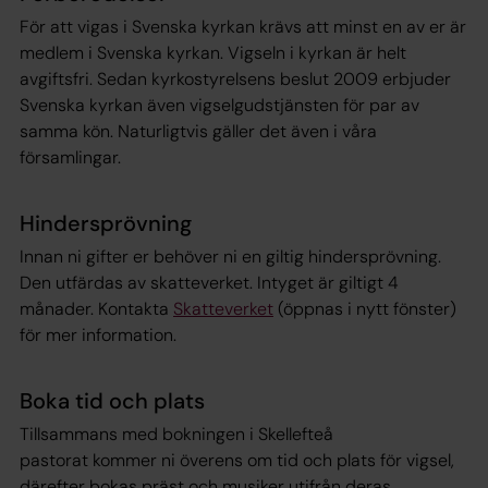
För att vigas i Svenska kyrkan krävs att minst en av er är
medlem i Svenska kyrkan. Vigseln i kyrkan är helt
avgiftsfri. Sedan kyrkostyrelsens beslut 2009 erbjuder
Svenska kyrkan även vigselgudstjänsten för par av
samma kön. Naturligtvis gäller det även i våra
församlingar.
Hindersprövning
Innan ni gifter er behöver ni en giltig hindersprövning.
Den utfärdas av skatteverket. Intyget är giltigt 4
månader. Kontakta
Skatteverket
(öppnas i nytt fönster)
för mer information.
Boka tid och plats
Tillsammans med bokningen i Skellefteå
pastorat kommer ni överens om tid och plats för vigsel,
därefter bokas präst och musiker utifrån deras