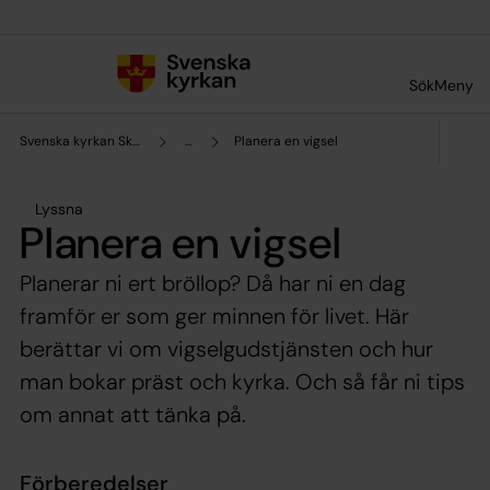
Till innehållet
Till undermeny
Sök
Meny
Svenska kyrkan Skellefteå
...
Planera en vigsel
Lyssna
Planera en vigsel
Planerar ni ert bröllop? Då har ni en dag
framför er som ger minnen för livet. Här
berättar vi om vigselgudstjänsten och hur
man bokar präst och kyrka. Och så får ni tips
om annat att tänka på.
Förberedelser