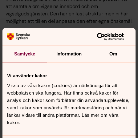
att samtala om vigselns innebörd och om
vigselgudstjänsten. Den har en fast struktur men ni har
möjlighet att till en del anpassa den efter egna önskemål.
Vill ni veta mer?
Klicka dig vidare längre ner på sidan för mer information
Samtycke
Information
Om
om vigsel på Svenska kyrkans webbplats.
Mer inför ert kommande bröllop
Vi använder kakor
Vissa av våra kakor (cookies) är nödvändiga för att
webbplatsen ska fungera. Här finns också kakor för
Läs mer om vigsel
analys och kakor som förbättrar din användarupplevelse,
Läs mer om vigsel på svenskakyrkan.se
samt kakor som används för marknadsföring och när vi
länkar vidare till andra plattformar. Läs mer om våra
Boka vigsel
kakor.