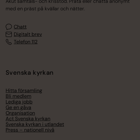
Akut samtals- och krisstöd. Prata eller chatta anonymt
med en präst på kvällar och nätter.
Chatt
Digitalt brev
Telefon 112
Svenska kyrkan
Hitta församling
Bli medlem
Lediga jobb
Ge en gåva
Organisation
Act Svenska kyrkan
Svenska kyrkan i utlandet
Press – nationell nivå