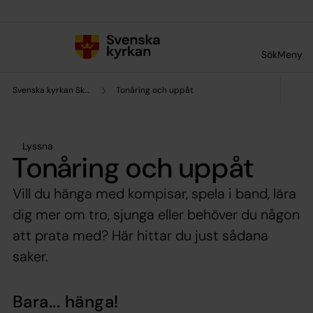
Till innehållet
Till undermeny
Sök
Meny
Svenska kyrkan Skellefteå
Tonåring och uppåt
Lyssna
Tonåring och uppåt
Vill du hänga med kompisar, spela i band, lära
dig mer om tro, sjunga eller behöver du någon
att prata med? Här hittar du just sådana
saker.
Bara... hänga!