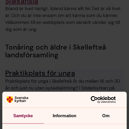
Själkänsla
Ibland är livet härligt, ibland känns allt fel. Det är så livet
är. Och du är inte ensam om att känna som du känner.
Välkommen till en webbplats som särskilt vänder sig till
dig som är ung.
Tonåring och äldre i Skellefteå
landsförsamling
Praktikplats för unga
Praktikplats för unga i Skellefteå Är du mellan 16 och 30
år och just nu utan sysselsättning? I Söderkyrkan på
Sunnanå finns möjlighet att få en praktikplats där du kan
vara en del av en gemenskap, prova olika
arbetsuppgifter och hitta nya vägar framåt.
Samtycke
Information
Om
Tonårs i Församlingsgården