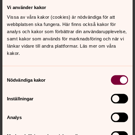
Här får du lära känna nya kompisar! Vi håller till i
Vi använder kakor
Församlingsgården bredvid Landskyrkan.
Vissa av våra kakor (cookies) är nödvändiga för att
webbplatsen ska fungera. Här finns också kakor för
Funkisgruppen
analys och kakor som förbättrar din användarupplevelse,
samt kakor som används för marknadsföring och när vi
Hej, du som går eller har gått i anpassad skola!
länkar vidare till andra plattformar. Läs mer om våra
kakor.
Tonåring och äldre i Jörn-Bolidens
Samtyckesval
församling
Nödvändiga kakor
Tonårs i Boliden
Inställningar
Går du i åk 7-9 och vill göra roliga saker efter skolan?
Kom till tonårs på EFS i Boliden, lördagar kl 19.30-21.30
Analys
med start 21 februari.