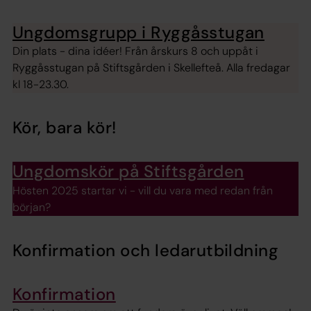
Ungdomsgrupp i Ryggåsstugan
Din plats - dina idéer! Från årskurs 8 och uppåt i
Ryggåsstugan på Stiftsgården i Skellefteå. Alla fredagar
kl 18-23.30.
Kör, bara kör!
Ungdomskör på Stiftsgården
Hösten 2025 startar vi - vill du vara med redan från
början?
Konfirmation och ledarutbildning
Konfirmation