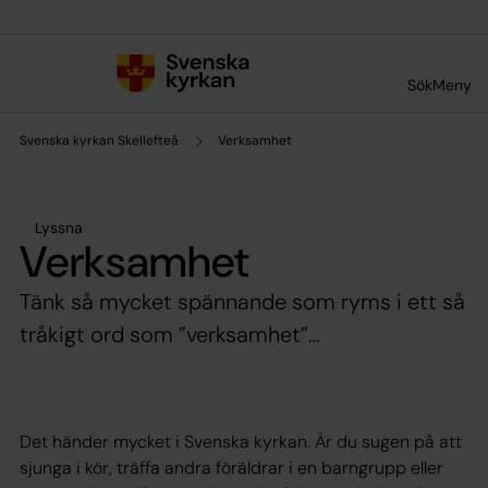
Till innehållet
Till undermeny
Sök
Meny
Svenska kyrkan Skellefteå
Verksamhet
Lyssna
Verksamhet
Tänk så mycket spännande som ryms i ett så
tråkigt ord som ”verksamhet”…
Det händer mycket i Svenska kyrkan. Är du sugen på att
sjunga i kör, träffa andra föräldrar i en barngrupp eller