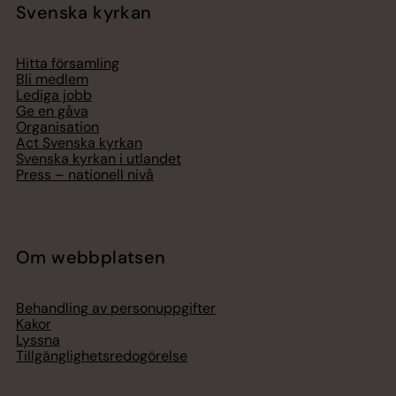
Svenska kyrkan
Hitta församling
Bli medlem
Lediga jobb
Ge en gåva
Organisation
Act Svenska kyrkan
Svenska kyrkan i utlandet
Press – nationell nivå
Om webbplatsen
Behandling av personuppgifter
Kakor
Lyssna
Tillgänglighetsredogörelse