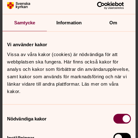
Hitta gravplatsen
Samtycke
Information
Om
Sök gravar och gravplatser på webben
Vi använder kakor
Skriften Om begravning
Vissa av våra kakor (cookies) är nödvändiga för att
Om begravning är en skrift som beskriver hur
webbplatsen ska fungera. Här finns också kakor för
begravningar går till. Den finns på flera olika språk och
analys och kakor som förbättrar din användarupplevelse,
innehåller information om bland annat gravplatser,
samt kakor som används för marknadsföring och när vi
ceremonier och aktuell lagstiftning.
länkar vidare till andra plattformar. Läs mer om våra
kakor.
Tillbaka till start
Samtyckesval
Nödvändiga kakor
Senast ändrad 7 augusti 2025
Synpunkter eller frågor på sidans
Inställningar