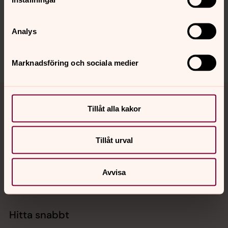
innehåll?
skelleftea.pastorat@svenskakyrkan.se
Analys
Dela
Marknadsföring och sociala medier
Tillbaka till toppen
Tillbaka till innehållet
Tillåt alla kakor
Kontakt
Tillåt urval
Avvisa
Kalender
Hitta snabbt