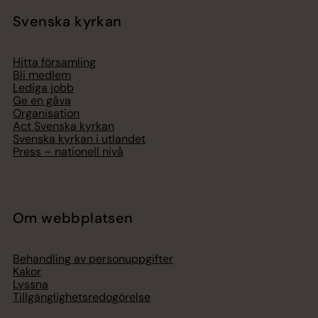
Svenska kyrkan
Hitta församling
Bli medlem
Lediga jobb
Ge en gåva
Organisation
Act Svenska kyrkan
Svenska kyrkan i utlandet
Press – nationell nivå
Om webbplatsen
Behandling av personuppgifter
Kakor
Lyssna
Tillgänglighetsredogörelse