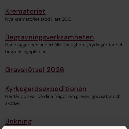
Krematoriet
Nya krematoriet stod klart 2013
Begravningsverksamheten
Handlägger och underhåller fastigheter, kyrkogårdar och
begravningsplatser
Gravskötsel 2026
Kyrkogårdsexpeditionen
Här får du svar på dina frågor om gravar, gravsatta och
skötsel
Bokning
Här kan du boka samkväm eller hyra våra lokaler