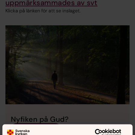
uppmärksammades av svt
Klicka på länken för att se inslaget.
Nyfiken på Gud?
Läs om kristen tro