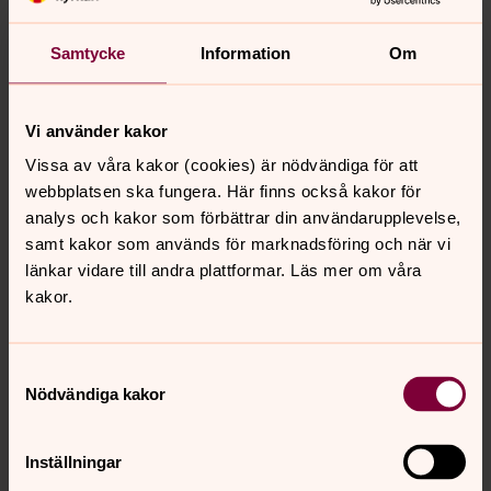
Samtycke
Information
Om
Matkasseutdelning, kaffeservering
och sopplunch
Vi använder kakor
Fredagar i Säters kyrka 10:00-12:00 Matkasseutdelning,
Vissa av våra kakor (cookies) är nödvändiga för att
kaffeservering, gemenskap. 12:00 Sopplunch och andakt
webbplatsen ska fungera. Här finns också kakor för
analys och kakor som förbättrar din användarupplevelse,
Tillsammans skapar vi gemenskap
samt kakor som används för marknadsföring och när vi
länkar vidare till andra plattformar. Läs mer om våra
Välkommen att delta på våra aktiviteter
kakor.
Medlemskap i Svenska kyrkan
Samtyckesval
51,4 procent av Sveriges befolkning är medlemmar i
Nödvändiga kakor
Svenska kyrkan, det är vi glada för! Är du inte redan
medlem är du varmt välkommen att bli det!
Inställningar