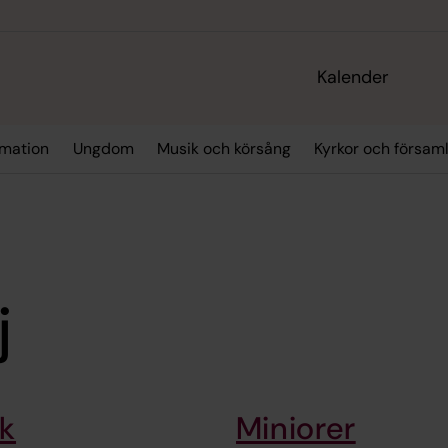
Kalender
rmation
Ungdom
Musik och körsång
Kyrkor och försa
j
k
Miniorer