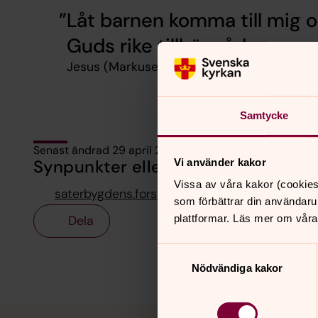
Låt barnen komma till mig o
Guds rike tillhör sådana so
Jesus (Markusevangeliet 10:14)
Samtycke
Senast ändrad 29 april 2026
Vi använder kakor
Synpunkter eller frågor på sidans i
Vissa av våra kakor (cookies
saterbygdens.forsamling@svenskakyrkan.se
som förbättrar din användaru
Dela
plattformar. Läs mer om våra
Samtyckesval
Nödvändiga kakor
Tillbaka till toppen
Tillbaka till innehållet