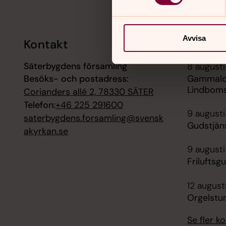
Avvisa
Kontakt
Kalend
Säterbygdens församling
8 augusti
Besöks- och postadress:
Gammalda
Lindboms
Corianders allé 2, 78330 SÄTER
Telefon:
+46 225 291600
9 augusti
saterbygdens.forsamling@svensk
Gudstjäns
akyrkan.se
9 augusti
Frilufts
12 august
Orgelstun
Se fler 