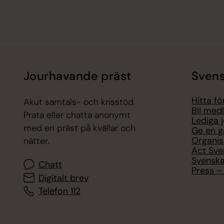
Jourhavande präst
Svens
Hitta f
Akut samtals- och krisstöd.
Bli med
Prata eller chatta anonymt
Lediga 
med en präst på kvällar och
Ge en g
Organis
nätter.
Act Sve
Svenska
Chatt
Press – 
Digitalt brev
Telefon 112