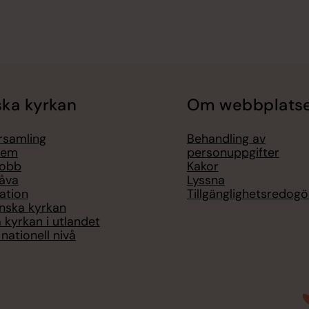
ka kyrkan
Om webbplats
örsamling
Behandling av
lem
personuppgifter
jobb
Kakor
åva
Lyssna
ation
Tillgänglighetsredogö
nska kyrkan
 kyrkan i utlandet
nationell nivå