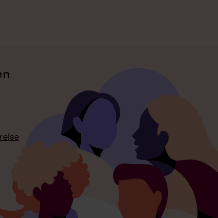
en
relse