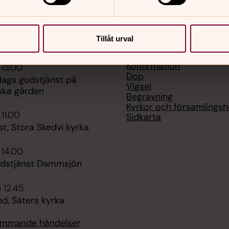
Tillåt urval
er
Hitta snabbt
Konfirmation
 13.00
Dop
gs gudstjänst på
Vigsel
ka gården
Begravning
Kyrkor och församlings
 11.00
Sidkarta
t, Stora Skedvi kyrka
 14.00
gudstjänst Dammsjön
i 12.45
d, Säters kyrka
kommande händelser