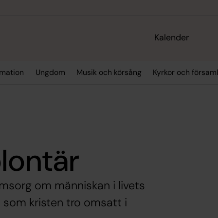
Kalender
rmation
Ungdom
Musik och körsång
Kyrkor och försa
lontär
omsorg om människan i livets
s som kristen tro omsatt i