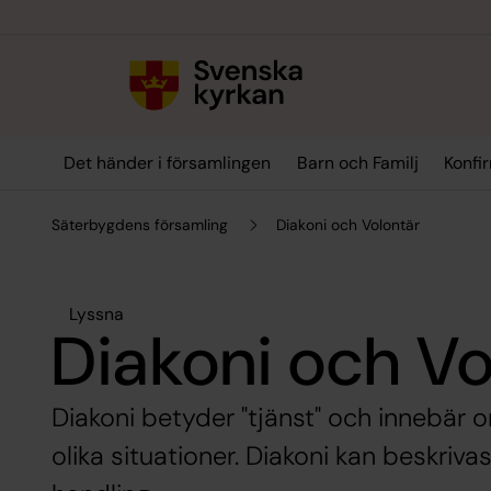
Till innehållet
Till undermeny
Det händer i församlingen
Barn och Familj
Konfi
Säterbygdens församling
Diakoni och Volontär
Lyssna
Diakoni och Vo
Diakoni betyder "tjänst" och innebär 
olika situationer. Diakoni kan beskriva