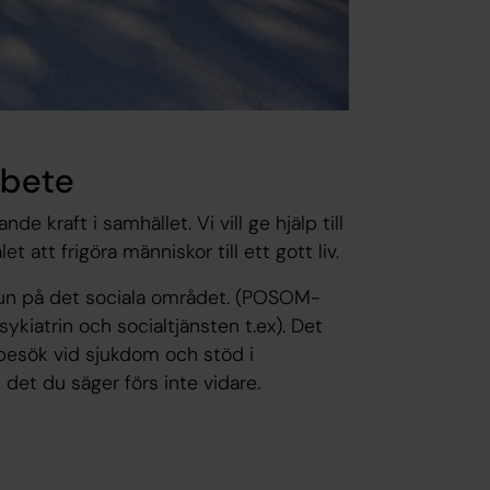
rbete
de kraft i samhället. Vi vill ge hjälp till
t att frigöra människor till ett gott liv.
mun på det sociala området. (POSOM-
iatrin och socialtjänsten t.ex). Det
mbesök vid sjukdom och stöd i
det du säger förs inte vidare.