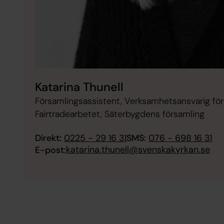
Katarina Thunell
Församlingsassistent, Verksamhetsansvarig för 
Fairtradearbetet, Säterbygdens församling
Direkt:
0225 - 29 16 31
SMS:
076 - 698 16 31
katarina.thunell@svenskakyrkan.se
E-post: