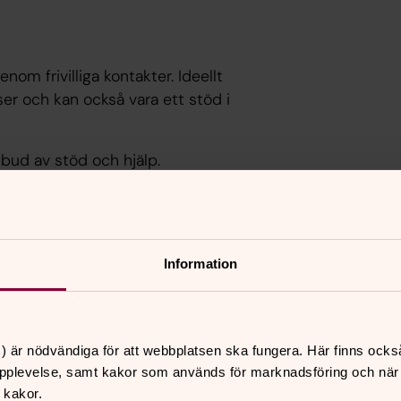
om frivilliga kontakter. Ideellt
er och kan också vara ett stöd i
tbud av stöd och hjälp.
atis men eventuella utgifter som
Information
tjänst finns i församlingens alla fyra
lika vi. Utifrån pandemin och att
och är under ständig förändring och
) är nödvändiga för att webbplatsen ska fungera. Här finns ocks
pplevelse, samt kakor som används för marknadsföring och när vi
 kakor.