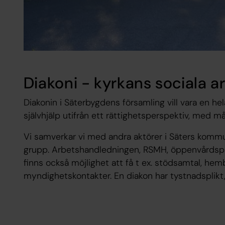
Diakoni - kyrkans sociala a
Diakonin i Säterbygdens församling vill vara en helan
självhjälp utifrån ett rättighetsperspektiv, med måle
Vi samverkar vi med andra aktörer i Säters kom
grupp. Arbetshandledningen, RSMH, öppenvårdspsyk
finns också möjlighet att få t ex. stödsamtal, he
myndighetskontakter. En diakon har tystnadsplikt, 