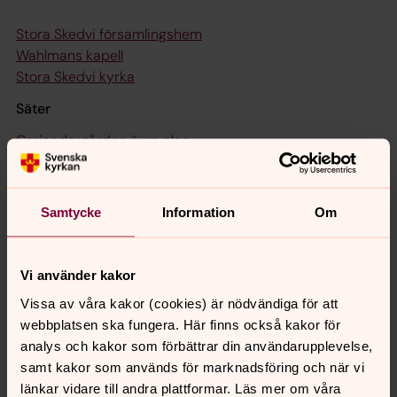
Stora Skedvi församlingshem
Wahlmans kapell
Stora Skedvi kyrka
Säter
Coriandergården övre plan
Coriandergården nedre plan
Säters gravkapell
Säters kyrka
Samtycke
Information
Om
Vi använder kakor
Senast ändrad 25 april 2019
Vissa av våra kakor (cookies) är nödvändiga för att
Synpunkter eller frågor på sidans
webbplatsen ska fungera. Här finns också kakor för
innehåll?
analys och kakor som förbättrar din användarupplevelse,
saterbygdens.forsamling@svenskakyrkan.se
samt kakor som används för marknadsföring och när vi
Dela
länkar vidare till andra plattformar. Läs mer om våra