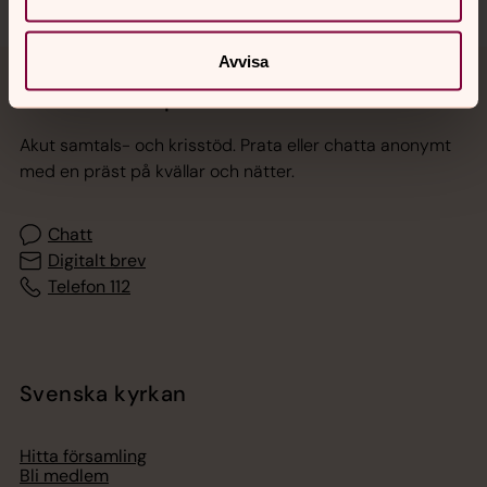
Avvisa
Jourhavande präst
Akut samtals- och krisstöd. Prata eller chatta anonymt
med en präst på kvällar och nätter.
Chatt
Digitalt brev
Telefon 112
Svenska kyrkan
Hitta församling
Bli medlem