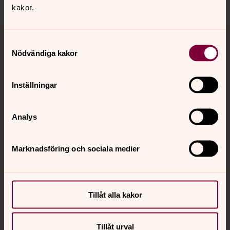
kakor.
Tillbaka till toppen
Tillbaka till innehållet
Samtyckesval
Nödvändiga kakor
Kontakt
Inställningar
Kalender
Analys
Marknadsföring och sociala medier
Hitta snabbt
Sociala kanaler
Tillåt alla kakor
Tillåt urval