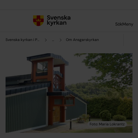
Till innehållet
Till undermeny
Sök
Meny
Svenska kyrkan i Partille
...
Om Ansgarskyrkan