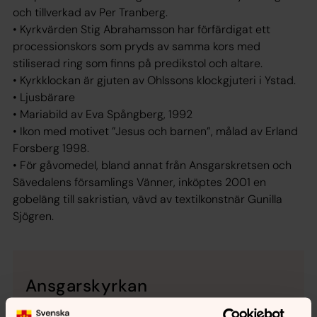
och tillverkad av Per Tranberg.
• Kyrkvärden Stig Abrahamsson har förfärdigat ett
processionskors som pryds av samma kors med
stiliserad ring som finns på predikstol och altare.
• Kyrkklockan är gjuten av Ohlssons klockgjuteri i Ystad.
• Ljusbärare
• Mariabild av Eva Spångberg, 1992
• Ikon med motivet ”Jesus och barnen”, målad av Erland
Forsberg 1998.
• För gåvomedel, bland annat från Ansgarskretsen och
Sävedalens församlings Vänner, inköptes 2001 en
gobeläng till sakristian, vävd av textilkonstnär Gunilla
Sjögren.
Ansgarskyrkan