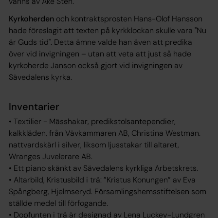
vanns av Åke Sten.
Kyrkoherden
och kontraktsprosten Hans-Olof Hansson
hade föreslagit att texten på kyrkklockan skulle vara "Nu
är Guds tid". Detta ämne valde han även att predika
över vid invigningen – utan att veta att just så hade
kyrkoherde Janson också gjort vid invigningen av
Sävedalens kyrka.
Inventarier
• Textilier - Mässhakar, predikstolsantependier,
kalkkläden, från Vävkammaren AB, Christina Westman.
nattvardskärl i silver, liksom ljusstakar till altaret,
Wranges Juvelerare AB.
• Ett piano skänkt av Sävedalens kyrkliga Arbetskrets.
• Altarbild, Kristusbild i trä: ”Kristus Konungen” av Eva
Spångberg, Hjelmseryd. Församlingshemsstiftelsen som
ställde medel till förfogande.
• Dopfunten i trä är designad av Lena Luckey-Lundgren