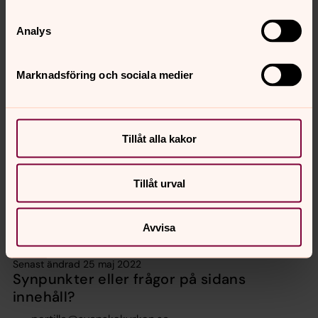
Gudstjänster
augusti 2026
Analys
Vecka 32
Marknadsföring och sociala medier
mån
tis
ons
tor
fre
lör
sön
3
4
5
6
7
8
9
Tillåt alla kakor
Inga händelser i dag.
Tillåt urval
Avvisa
Senast ändrad 25 maj 2022
Synpunkter eller frågor på sidans
innehåll?