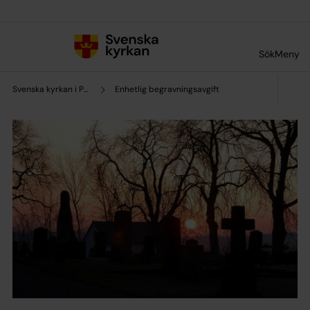
Till innehållet
Till undermeny
Sök
Meny
Svenska kyrkan i Partille
Enhetlig begravningsavgift