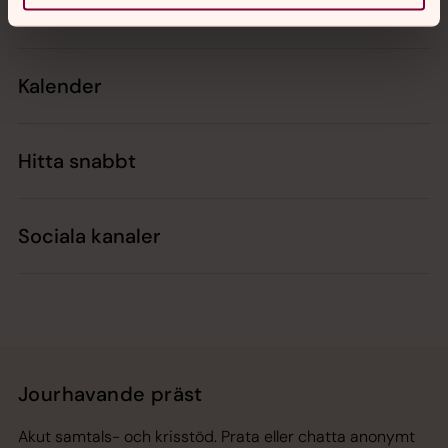
Kontakt
Kalender
Hitta snabbt
Sociala kanaler
Jourhavande präst
Akut samtals- och krisstöd. Prata eller chatta anonymt