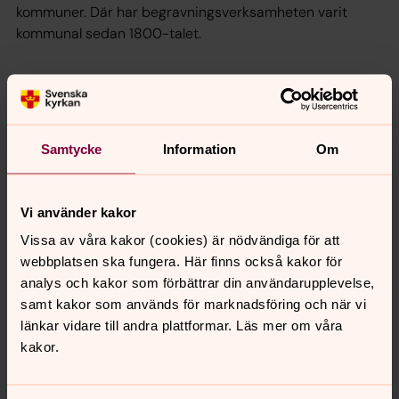
kommuner. Där har begravningsverksamheten varit
kommunal sedan 1800-talet.
Avgiftssats
Kammarkollegiet fastställer avgiftssatsen, vilket justeras
årligen. Agiften ser du på ditt slutskattebesked.
Samtycke
Information
Om
Läs mer på
Kammarkollegiets sida om begravningsavgift
Ny enhetlig begravningsavgift från 2017
Vi använder kakor
Riksdagen har beslutat om en enhetlig
Vissa av våra kakor (cookies) är nödvändiga för att
begravningsavgift. Den 1 januari 2016 infördes en
webbplatsen ska fungera. Här finns också kakor för
enhetlig begravningsavgift för alla som är folkbokförda i
analys och kakor som förbättrar din användarupplevelse,
Sverige - förutom dem i Stockholm och Tranås.
samt kakor som används för marknadsföring och när vi
Lagändringen gäller när en församling eller ett pastorat i
länkar vidare till andra plattformar. Läs mer om våra
Svenska kyrkan är huvudman för
kakor.
begravningsverksamheten.