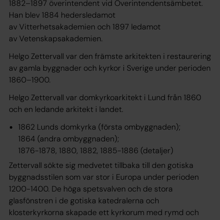
1882–1897 överintendent vid Överintendentsämbetet.
Han blev 1884 hedersledamot
av Vitterhetsakademien och 1897 ledamot
av Vetenskapsakademien.
Helgo Zettervall var den främste arkitekten i restaurering
av gamla byggnader och kyrkor i Sverige under perioden
1860–1900.
Helgo Zettervall var domkyrkoarkitekt i Lund från 1860
och en ledande arkitekt i landet.
1862 Lunds domkyrka (första ombyggnaden);
1864 (andra ombyggnaden);
1876-1878, 1880, 1882, 1885-1886 (detaljer)
Zettervall sökte sig medvetet tillbaka till den gotiska
byggnadsstilen som var stor i Europa under perioden
1200-1400. De höga spetsvalven och de stora
glasfönstren i de gotiska katedralerna och
klosterkyrkorna skapade ett kyrkorum med rymd och