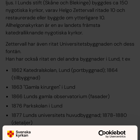
ljus. I Lunds stift (Skåne och Blekinge) byggdes ca 150
nygotiska kyrkor, varav Helgo Zettervall ritade 10 och
restaurerade eller byggde om ytterligare 10.
Allhelgonakyrkan är en av landets främsta
katedralliknande nygotiska kyrkor.
Zettervall har även ritat Universitetsbyggnaden och dess
fontän.
Han har också ritat en del andra byggnader i Lund, t ex
1862 Katedralskolan, Lund (portbyggnad); 1864
(tillbyggnad)
1863 "Gamla kirurgen" i Lund
1866 Lunds gamla observatorium (fasader)
1876 Parkskolan i Lund
1877 Lunds universitets huvudbyggnad; 1878-1880
(detaljer)
1877 Kungshuset, Lund (ombyggnad)