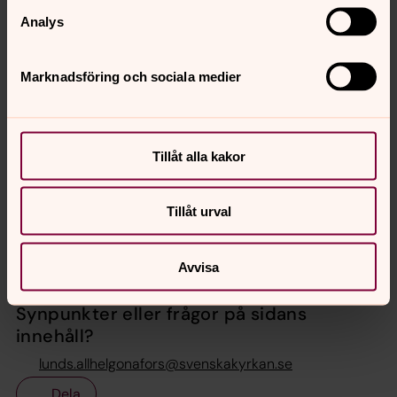
Analys
Marknadsföring och sociala medier
Tillåt alla kakor
Tillåt urval
Foto: Okänd
Avvisa
Senast ändrad 12 november 2025
Synpunkter eller frågor på sidans
innehåll?
lunds.allhelgonafors@svenskakyrkan.se
Dela