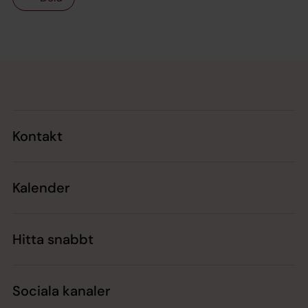
Tillbaka till toppen
Tillbaka till innehållet
Kontakt
Kalender
Hitta snabbt
Sociala kanaler