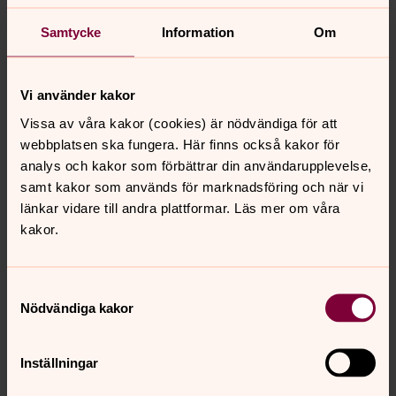
1880 Palaestra et Odeum, Lund
1880 Sångsalen i Akademiska Föreningen, Lund
Samtycke
Information
Om
1881 Varmbadhuset, Lund
1889 Fontänen på Universitetsplatsen
Vi använder kakor
Vissa av våra kakor (cookies) är nödvändiga för att
webbplatsen ska fungera. Här finns också kakor för
analys och kakor som förbättrar din användarupplevelse,
samt kakor som används för marknadsföring och när vi
länkar vidare till andra plattformar. Läs mer om våra
kakor.
Samtyckesval
Nödvändiga kakor
Inställningar