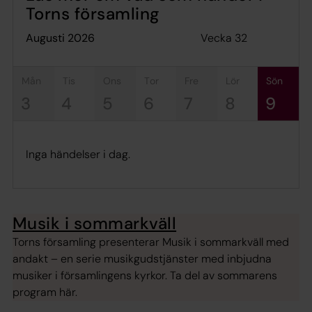
Torns församling
Vecka 32
augusti 2026
mån
tis
ons
tor
fre
lör
sön
3
4
5
6
7
8
9
Inga händelser i dag.
Musik i sommarkväll
Torns församling presenterar Musik i sommarkväll med
andakt – en serie musikgudstjänster med inbjudna
musiker i församlingens kyrkor. Ta del av sommarens
program här.