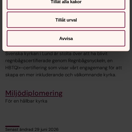
Tillåt alla kakor
Jobba hos oss
Vill du bli en av de anställda medarbetarna i Svenska
Tillåt urval
kyrkan i Lund? Här kan du se vilka jobb som är lediga.
Avvisa
Vi är regnbågscertifierade!
Svenska kyrkan i Lund är stolta över att ha blivit
regnbågscertifierade genom Regnbågsnyckeln, en
HBTQI+-certifiering som visar vårt engagemang för att
skapa en mer inkluderande och välkomnande kyrka.
Miljödiplomering
För en hållbar kyrka
Senast ändrad 29 juni 2026