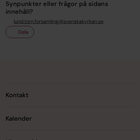
Synpunkter eller frågor på sidans
innehåll?
lund.torn.forsamling@svenskakyrkan.se
Dela
Tillbaka till toppen
Tillbaka till innehållet
Kontakt
Kalender