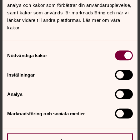
gemenskap.
analys och kakor som förbättrar din användarupplevelse,
samt kakor som används för marknadsföring och när vi
länkar vidare till andra plattformar. Läs mer om våra
Torns kyrkor och församlingsgård
kakor.
I Torns församling finns sex kyrkor och den nybyggda
församlingsgården i Stångby.
Samtyckesval
Nödvändiga kakor
Gubbröra!
Torns församlingsgård Stångby. Sillamacka och samtal,
Inställningar
för män runt 65 år.
Gospelkör
Analys
Gospelmusiken är härlig! Musik och texter kan och får lov
att beröra oss, och glädje, tacksamhet, sorg, längtan och
Marknadsföring och sociala medier
gemenskap är sådant som vi alla kan relatera till. Kom
och sjung med i Torn gospel! Intag för nya
körmedlemmar på hösten.