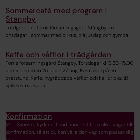
Sommarcafé med program i
Stångby
Trädgården i Torns församlingsgård Stångby. Tre
onsdagar i sommar med cirkus, blåljusdag och gympa.
Kaffe och våfflor i trädgården
Torns församlingsgård Stångby. Torsdagar kl 13.30-15.00
under perioden 25 juni - 27 aug. Kom förbi på en
pratstund. Kaffe, nygräddade våfflor och kall dricka till
självkostnadspris.
Konfirmation
Med Svenska kyrkan i Lund finns det flera olika vägar till
konfirmation, så att du kan välja den väg som passar dig
bäst.