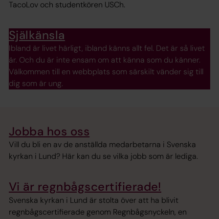
TacoLov och studentkören USCh.
Själkänsla
Ibland är livet härligt, ibland känns allt fel. Det är så livet
är. Och du är inte ensam om att känna som du känner.
Välkommen till en webbplats som särskilt vänder sig till
dig som är ung.
Jobba hos oss
Vill du bli en av de anställda medarbetarna i Svenska
kyrkan i Lund? Här kan du se vilka jobb som är lediga.
Vi är regnbågscertifierade!
Svenska kyrkan i Lund är stolta över att ha blivit
regnbågscertifierade genom Regnbågsnyckeln, en