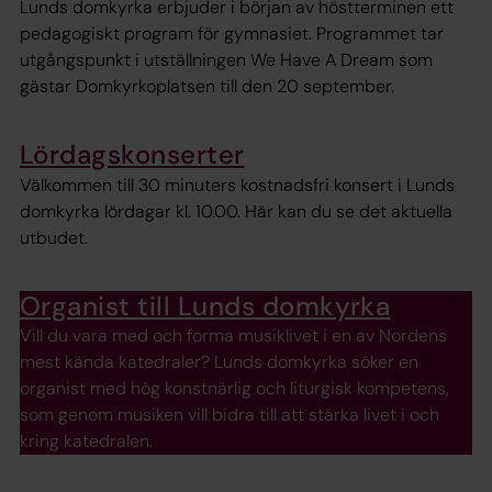
Lunds domkyrka erbjuder i början av höstterminen ett
pedagogiskt program för gymnasiet. Programmet tar
utgångspunkt i utställningen We Have A Dream som
gästar Domkyrkoplatsen till den 20 september.
Lördagskonserter
Välkommen till 30 minuters kostnadsfri konsert i Lunds
domkyrka lördagar kl. 10.00. Här kan du se det aktuella
utbudet.
Organist till Lunds domkyrka
Vill du vara med och forma musiklivet i en av Nordens
mest kända katedraler? Lunds domkyrka söker en
organist med hög konstnärlig och liturgisk kompetens,
som genom musiken vill bidra till att stärka livet i och
kring katedralen.