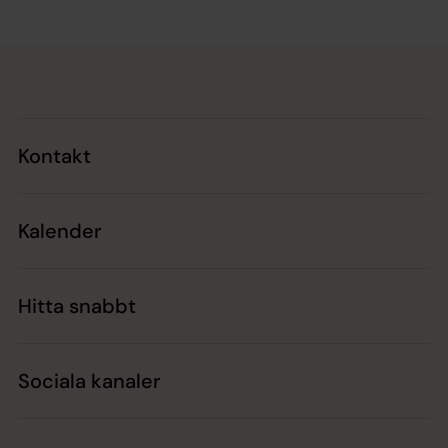
Tillbaka till toppen
Tillbaka till innehållet
Kontakt
Kalender
Hitta snabbt
Sociala kanaler