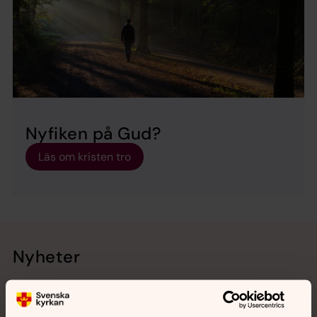
Nyfiken på Gud?
Läs om kristen tro
Nyheter
Nytt nummer av tidningen Finn