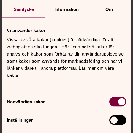
Nu finns ett nytt nummer av Finn att hämta i Domkyrkan
eller på Domkyrkoforum. Du kan också läsa den digitalt
Samtycke
Information
Om
genom att klicka här.
Vi använder kakor
Ekumenik i praktiken
Vissa av våra kakor (cookies) är nödvändiga för att
En mulen oktoberdag samlades tre representanter från
webbplatsen ska fungera. Här finns också kakor för
Lunds kristna råd i Domkyrkoforum för att diskutera
analys och kakor som förbättrar din användarupplevelse,
samarbete och hur olika kristna traditioner kan mötas i
samt kakor som används för marknadsföring och när vi
vardagen. Det blev ett fint samtal om vänskap, respekt
länkar vidare till andra plattformar. Läs mer om våra
och önskan att bygga broar mellan kyrkorna i Lund.
kakor.
Vad gör en studentpräst
egentligen
Samtyckesval
Nödvändiga kakor
Varje termin fylls Lund med studenter från när och
fjärran. Unga vuxna fyllda av förhoppningar och
förväntningar men också av oro och tvivel. Mitt i allt det
Inställningar
här finns studentprästerna som en viktig resurs.