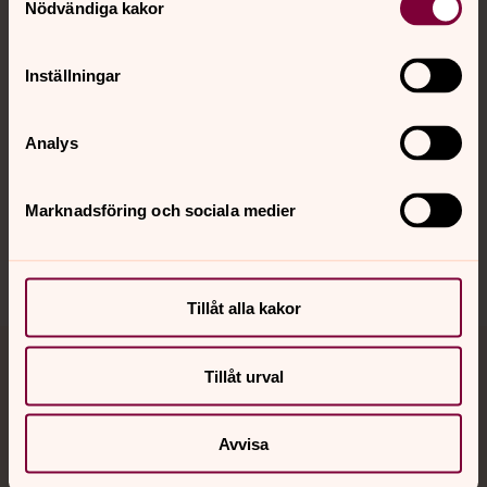
Nödvändiga kakor
Kalender
Inställningar
Hitta snabbt
Analys
Sociala kanaler
Marknadsföring och sociala medier
Tillåt alla kakor
Jourhavande präst
Tillåt urval
Akut samtals- och krisstöd. Prata eller chatta anonymt
Avvisa
med en präst på kvällar och nätter.