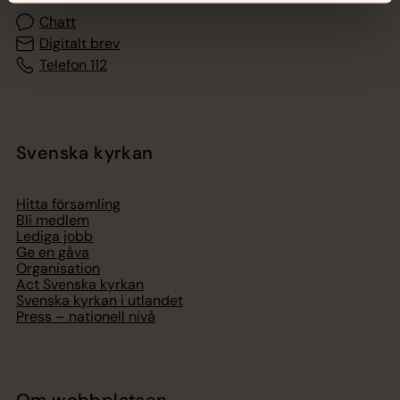
Chatt
Digitalt brev
Telefon 112
Svenska kyrkan
Hitta församling
Bli medlem
Lediga jobb
Ge en gåva
Organisation
Act Svenska kyrkan
Svenska kyrkan i utlandet
Press – nationell nivå
Om webbplatsen