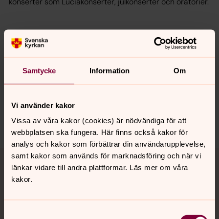
konserter som Luciakonserter, julkonserter och oratorier.
Senast ändrad 12 mars 2026
Synpunkter eller frågor på sidans
innehåll?
Samtycke
Information
Om
info.lundsdomkyrka@svenskakyrkan.se
Dela
Vi använder kakor
Vissa av våra kakor (cookies) är nödvändiga för att
webbplatsen ska fungera. Här finns också kakor för
analys och kakor som förbättrar din användarupplevelse,
Tillbaka till toppen
Tillbaka till innehållet
samt kakor som används för marknadsföring och när vi
länkar vidare till andra plattformar. Läs mer om våra
kakor.
Kontakt
Samtyckesval