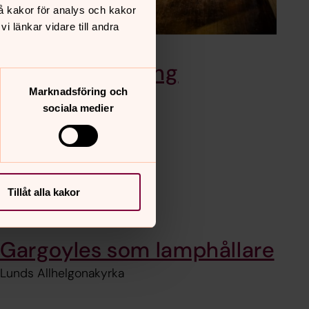
å kakor för analys och kakor
 länkar vidare till andra
Foto: Mattias Nilsson
Kyrkans placering
Marknadsföring och
Lunds Allhelgonakyrka
sociala medier
Förhallen och
kyrkorummet
Tillåt alla kakor
Lunds Allhelgonakyrka
Gargoyles som lamphållare
Lunds Allhelgonakyrka