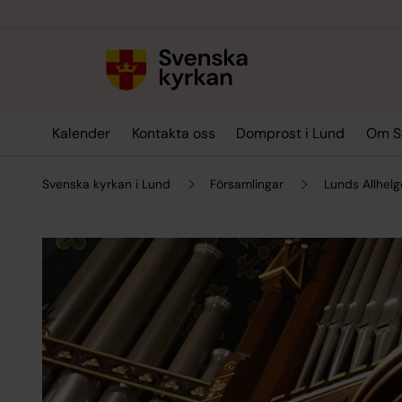
Till innehållet
Till undermeny
Kalender
Kontakta oss
Domprost i Lund
Om Sv
Svenska kyrkan i Lund
Församlingar
Lunds Allhel