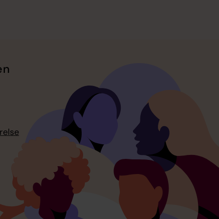
en
relse