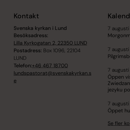
Kontakt
Kalend
Svenska kyrkan i Lund
7 augusti
Besöksadress:
Morgonm
Lilla Kyrkogatan 2, 22350 LUND
7 augusti
Postadress:
Box 1096, 22104
Pilgrims
LUND
Telefon:
+46 467 18700
7 augusti
lundspastorat@svenskakyrkan.s
Öppen vis
e
Zwiedzan
jezyku p
7 augusti
Öppet hus
Se fler 