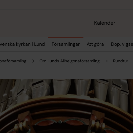
Kalender
enska kyrkan i Lund
Församlingar
Att göra
Dop, vigs
gonaförsamling
Om Lunds Allhelgonaförsamling
Rundtur