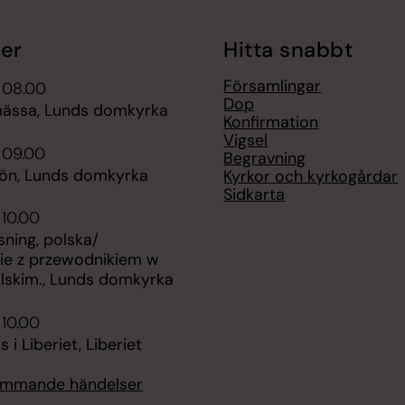
er
Hitta snabbt
Församlingar
 08.00
Dop
ässa, Lunds domkyrka
Konfirmation
Vigsel
 09.00
Begravning
bön, Lunds domkyrka
Kyrkor och kyrkogårdar
Sidkarta
 10.00
ning, polska/
ie z przewodnikiem w
olskim., Lunds domkyrka
 10.00
 i Liberiet, Liberiet
kommande händelser