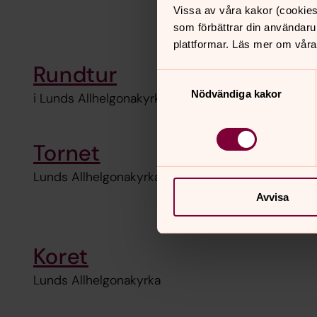
Vissa av våra kakor (cookies
som förbättrar din användaru
plattformar. Läs mer om våra
Rundtur
Samtyckesval
Nödvändiga kakor
i Lunds Allhelgonakyrka
Tornet
Lunds Allhelgonakyrka
Avvisa
Koret
Lunds Allhelgonakyrka