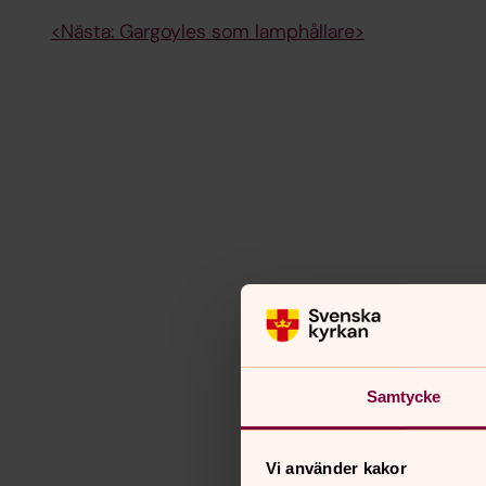
<Nästa: Gargoyles som lamphållare>
Samtycke
Vi använder kakor