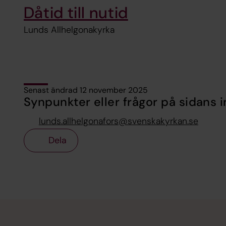
Dåtid till nutid
Lunds Allhelgonakyrka
Senast ändrad 12 november 2025
Synpunkter eller frågor på sidans i
lunds.allhelgonafors@svenskakyrkan.se
Dela
Tillbaka till toppen
Tillbaka till innehållet