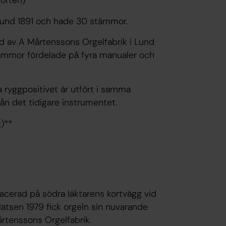
porten)**
Lund 1891 och hade 30 stämmor.
d av A Mårtenssons Orgelfabrik i Lund
ämmor fördelade på fyra manualer och
 ryggpositivet är utfört i samma
från det tidigare instrumentet.
g)**
lacerad på södra läktarens kortvägg vid
latsen 1979 fick orgeln sin nuvarande
årtenssons Orgelfabrik.