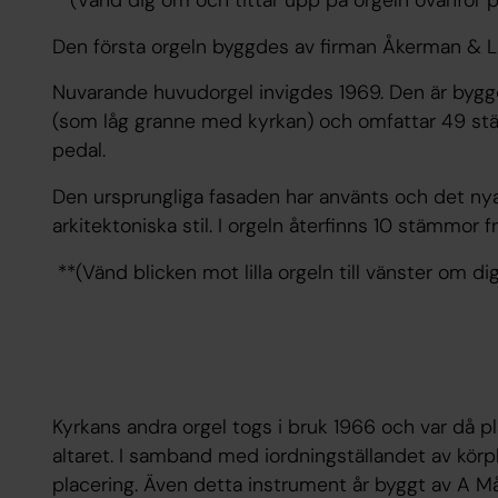
**(Vänd dig om och tittar upp på orgeln ovanför 
Den första orgeln byggdes av firman Åkerman & 
Nuvarande huvudorgel invigdes 1969. Den är bygg
(som låg granne med kyrkan) och omfattar 49 st
pedal.
Den ursprungliga fasaden har använts och det nya
arkitektoniska stil. I orgeln återfinns 10 stämmor 
**(Vänd blicken mot lilla orgeln till vänster om di
Kyrkans andra orgel togs i bruk 1966 och var då p
altaret. I samband med iordningställandet av körp
placering. Även detta instrument år byggt av A M