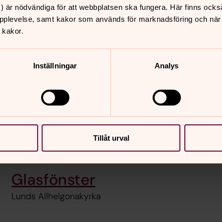
) är nödvändiga för att webbplatsen ska fungera. Här finns ocks
pplevelse, samt kakor som används för marknadsföring och när vi
 kakor.
Byggnaden
Inställningar
Analys
Lunds Allhelgonakyrka
Klockor och klockspel
Lunds Allhelgonakyrka
Tillåt urval
Glasfönster
Lunds Allhelgonakyrka