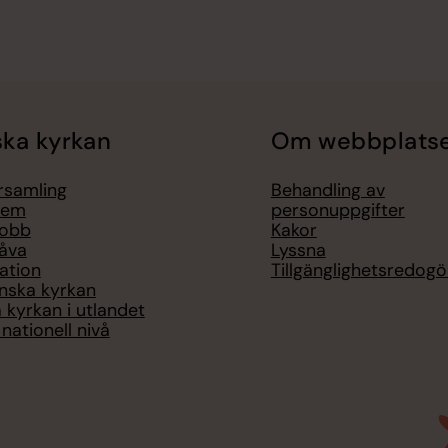
ka kyrkan
Om webbplats
örsamling
Behandling av
lem
personuppgifter
jobb
Kakor
åva
Lyssna
ation
Tillgänglighetsredogö
nska kyrkan
 kyrkan i utlandet
nationell nivå