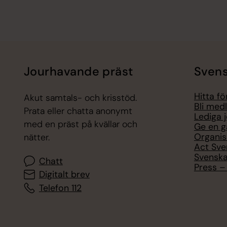
Jourhavande präst
Svens
Hitta f
Akut samtals- och krisstöd.
Bli med
Prata eller chatta anonymt
Lediga 
med en präst på kvällar och
Ge en g
Organis
nätter.
Act Sve
Svenska
Chatt
Press – 
Digitalt brev
Telefon 112